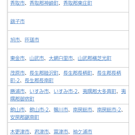
香取市
、
香取郡神崎町
、
香取郡東庄町
銚子市
旭市
、
匝瑳市
東金市
、
山武市
、
大網白里市
、
山武郡横芝光町
茂原市
、
長生郡睦沢町
、
長生郡長柄町
、
長生郡長柄
町-2
、
長生郡長南町
勝浦市
、
いすみ市
、
いすみ市-2
、
夷隅郡大多喜町
、
夷
隅郡御宿町
館山市
、
館山市-2
、
鴨川市
、
南房総市
、
南房総市-2
、
安房郡鋸南町
木更津市
、
君津市
、
富津市
、
袖ケ浦市