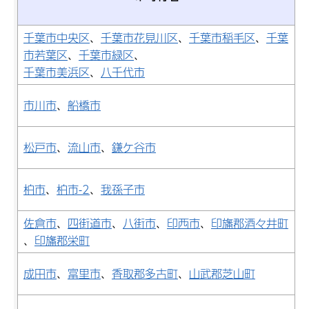
千葉市中央区
、
千葉市花見川区
、
千葉市稲毛区
、
千葉
市若葉区
、
千葉市緑区
、
千葉市美浜区
、
八千代市
市川市
、
船橋市
松戸市
、
流山市
、
鎌ケ谷市
柏市
、
柏市-2
、
我孫子市
佐倉市
、
四街道市
、
八街市
、
印西市
、
印旛郡酒々井町
、
印旛郡栄町
成田市
、
富里市
、
香取郡多古町
、
山武郡芝山町