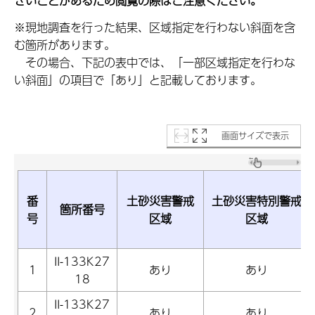
きいことがあるため閲覧の際はご注意ください。
※現地調査を行った結果、区域指定を行わない斜面を含
む箇所があります。
その場合、下記の表中では、「一部区域指定を行わな
い斜面」の項目で「あり」と記載しております。
画面サイズで表示
番
土砂災害警戒
土砂災害特別警戒
箇所番号
号
区域
区域
II-133K27
1
あり
あり
18
II-133K27
2
あり
あり