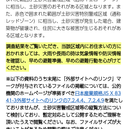
に相当し、土砂災害のおそれがある区域となります。ま
た、赤色で囲まれた範囲が土砂災害特別警戒区域（通称
レッドゾーン）に相当し、土砂災害が発生した場合、建
築物が破壊され、住民に大きな被害が生じるおそれがあ
る区域となります。
調査結果をご覧いただき、当該区域内にお住まいの方に
おかれましては、大雨や長雨の時は気象情報や防災情報
を確認し、早めの避難準備、早めの避難行動を心がけて
ください。
※以下の資料のうち末尾に「外部サイトへのリンク」マ
ークが付与されているファイルの掲載については、公的
機関のホームページが準拠すべき
日本産業規格JIS X 83
41-3外部サイトへのリンクの7.2.4.4、7.2.4.9
を満たし
ておりませんが、土砂災害警戒区域等の縦覧方法につい
て検討しており、暫定対応として公開するためご理解を
頂いたうえで閲覧ください。なお、ファイルサイズが大