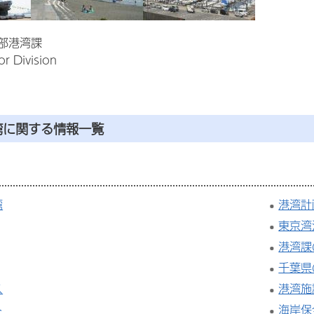
部港湾課
r Division
湾に関する情報一覧
湾
港湾計
東京湾
港湾課
千葉県
ス
港湾施
ト
海岸保