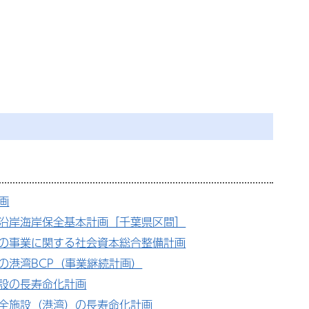
画
沿岸海岸保全基本計画［千葉県区間］
の事業に関する社会資本総合整備計画
の港湾BCP（事業継続計画）
設の長寿命化計画
全施設（港湾）の長寿命化計画