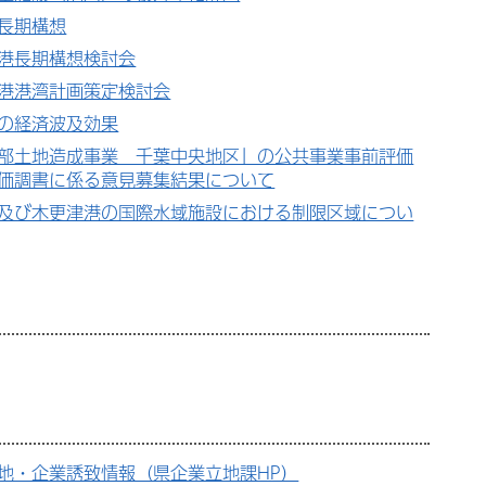
長期構想
港長期構想検討会
港港湾計画策定検討会
の経済波及効果
部土地造成事業 千葉中央地区」の公共事業事前評価
価調書に係る意見募集結果について
及び木更津港の国際水域施設における制限区域につい
地・企業誘致情報（県企業立地課HP）