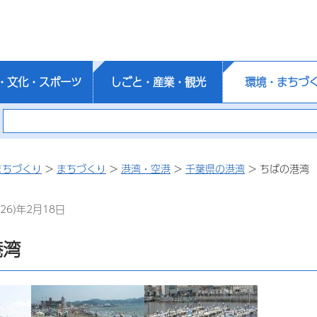
・文化・スポーツ
しごと・産業・観光
環境・まちづ
まちづくり
>
まちづくり
>
港湾・空港
>
千葉県の港湾
> ちばの港湾
26)年2月18日
港湾