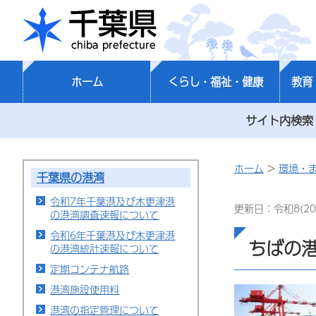
千葉県
ホーム
くらし・福祉・健康
教育
サイト内検索
ホーム
>
環境・
千葉県の港湾
令和7年千葉港及び木更津港
更新日：令和8(20
の港湾調査速報について
令和6年千葉港及び木更津港
ちばの
の港湾統計速報について
定期コンテナ航路
港湾施設使用料
港湾の指定管理について