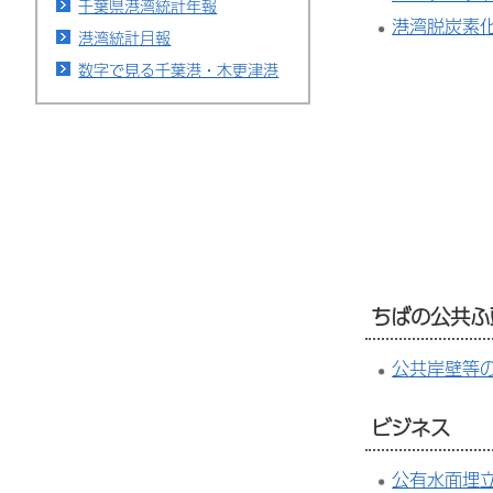
千葉県港湾統計年報
港湾脱炭素
港湾統計月報
数字で見る千葉港・木更津港
ちばの公共ふ
公共岸壁等
ビジネス
公有水面埋