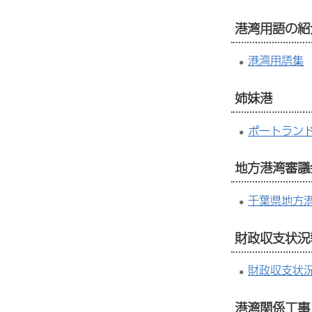
港湾用語の紹
港湾用語集
姉妹港
ポートラン
地方港湾審議
千葉県地方
財政収支状況
財政収支状
港湾関係工事