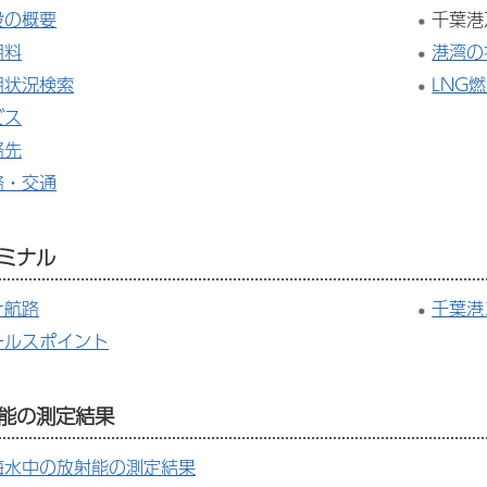
設の概要
千葉港
用料
港湾の
用状況検索
LNG
ビス
絡先
路・交通
ミナル
ナ航路
千葉港
ールスポイント
能の測定結果
海水中の放射能の測定結果