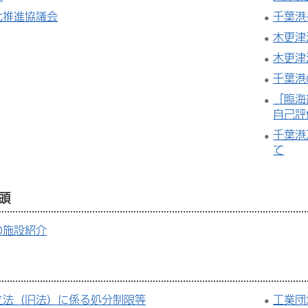
化推進協議会
千葉港
木更津
木更津
千葉港
「臨海
自己評
千葉港
て
頭
の施設紹介
立法（旧法）に係る処分制限等
工業団