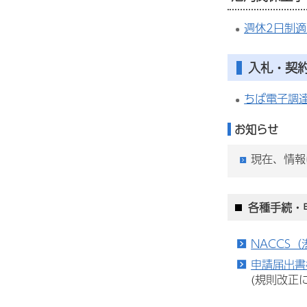
週休2日制
入札・契
ちば電子調
お知らせ
現在、情報
各種手続・
NACCS
申請届出書
(規則改正