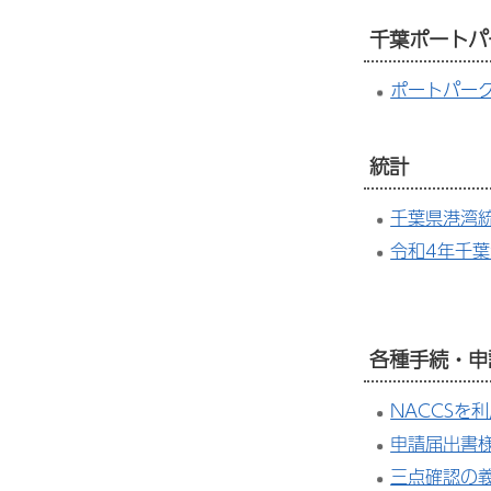
千葉ポートパ
ポートパー
統計
千葉県港湾
令和4年千
各種手続・申
NACCSを
申請届出書
三点確認の