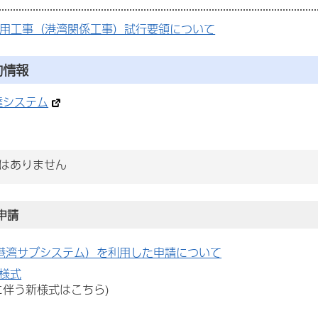
適用工事（港湾関係工事）試行要領について
約情報
達システム
はありません
申請
（港湾サブシステム）を利用した申請について
様式
に伴う新様式はこちら)