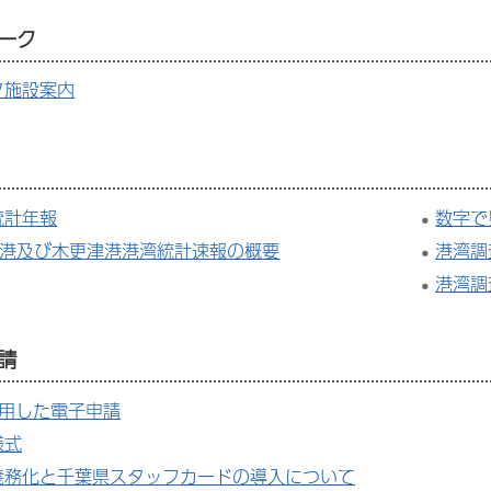
ーク
ク施設案内
統計年報
数字で
葉港及び木更津港港湾統計速報の概要
港湾調
港湾調
請
利用した電子申請
様式
義務化と千葉県スタッフカードの導入について