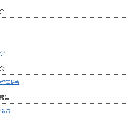
介
ド港
会
港湾審議会
報告
況報告