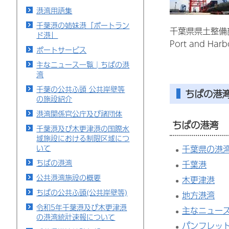
港湾用語集
千葉港の姉妹港「ポートラン
千葉県県土整備
ド港」
Port and Harbo
ポートサービス
主なニュース一覧│ちばの港
湾
千葉の公共ふ頭 公共岸壁等
ちばの港
の施設紹介
港湾関係官公庁及び諸団体
ちばの港湾
千葉港及び木更津港の国際水
域施設における制限区域につ
いて
千葉県の港
ちばの港湾
千葉港
公共港湾施設の概要
木更津港
ちばの公共ふ頭(公共岸壁等)
地方港湾
令和5年千葉港及び木更津港
主なニュー
の港湾統計速報について
パンフレッ