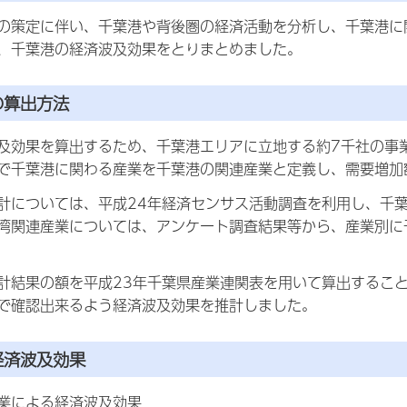
の策定に伴い、千葉港や背後圏の経済活動を分析し、千葉港に
、千葉港の経済波及効果をとりまとめました。
の算出方法
及効果を算出するため、千葉港エリアに立地する約7千社の事
で千葉港に関わる産業を千葉港の関連産業と定義し、需要増加
計については、平成24年経済センサス活動調査を利用し、千
湾関連産業については、アンケート調査結果等から、産業別に
計結果の額を平成23年千葉県産業連関表を用いて算出するこ
で確認出来るよう経済波及効果を推計しました。
経済波及効果
業による経済波及効果