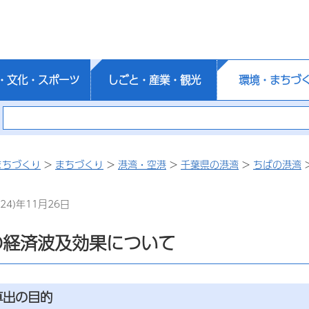
・文化・スポーツ
しごと・産業・観光
環境・まちづ
まちづくり
>
まちづくり
>
港湾・空港
>
千葉県の港湾
>
ちばの港湾
24)年11月26日
の経済波及効果について
算出の目的