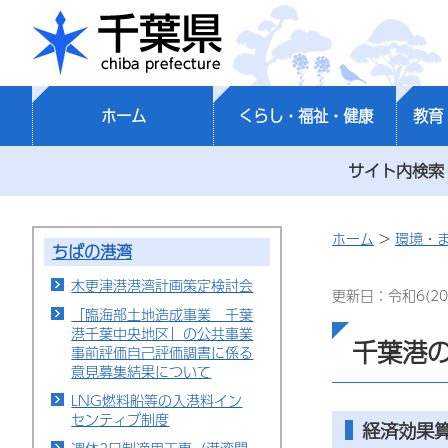
千葉県
ホーム
くらし・福祉・健康
教育
サイト内検索
ホーム
>
環境・
ちばの港湾
木更津港港湾計画策定検討会
更新日：令和6(20
「臨海部土地造成事業 千葉
港千葉中央地区」の公共事業
千葉港
事前評価自己評価調書に係る
意見募集結果について
LNG燃料船等の入港料イン
センティブ制度
経済効果