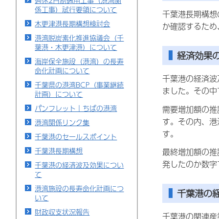
週休2日制適用工事（港湾関
係工事）試行要領について
千葉港長期構想
木更津港長期構想検討会
か確認するため
港湾脱炭素化推進協議会（千
葉港・木更津港）について
経済効果
海岸保全施設（港湾）の長寿
命化計画について
千葉港の経済波
千葉県の港湾BCP（事業継続
ました。その中
計画）について
パンフレット｜ちばの港湾
需要増加額の推
す。その内、港
港湾関係リンク集
す。
千葉港のセールスポイント
千葉港長期構想
最終増加額の推
発したのか数字
千葉港の経済波及効果につい
て
港湾施設の長寿命化計画につ
千葉港の
いて
財政収支状況報告
千葉港の関連産