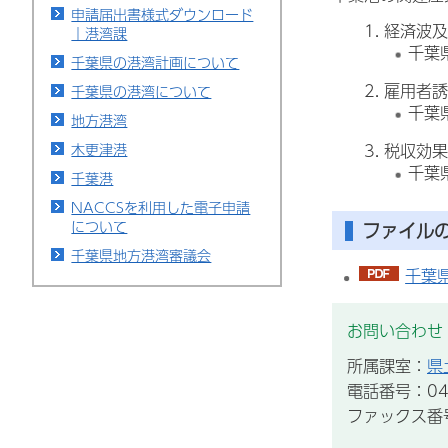
申請届出書様式ダウンロード
経済波及
｜港湾課
千葉
千葉県の港湾計画について
雇用者誘
千葉県の港湾について
千葉
地方港湾
税収効果
木更津港
千葉
千葉港
NACCSを利用した電子申請
について
ファイル
千葉県地方港湾審議会
千葉県
お問い合わせ
所属課室：
県
電話番号：043
ファックス番号：