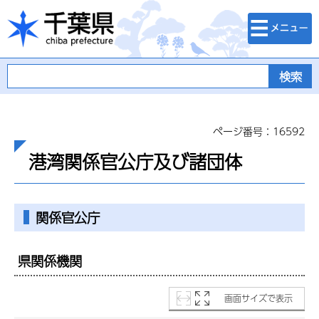
検索・メニュ
千葉県
ー
ページ番号：16592
港湾関係官公庁及び諸団体
関係官公庁
県関係機関
画面サイズで表示