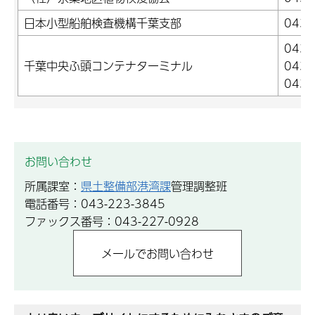
日本小型船舶検査機構千葉支部
043-
043
千葉中央ふ頭コンテナターミナル
043
043
お問い合わせ
所属課室：
県土整備部港湾課
管理調整班
電話番号：043-223-3845
ファックス番号：043-227-0928