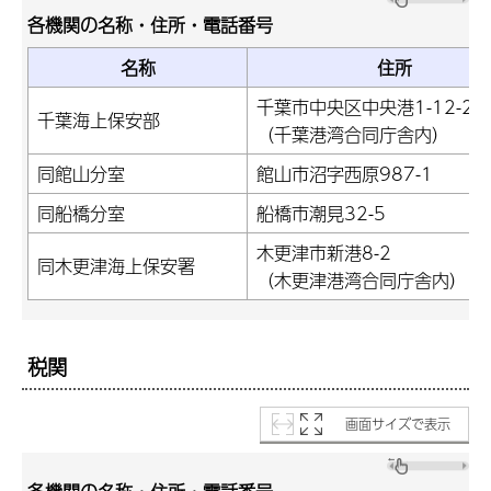
各機関の名称・住所・電話番号
名称
住所
千葉市中央区中央港1-12-2
千葉海上保安部
（千葉港湾合同庁舎内）
同館山分室
館山市沼字西原987-1
同船橋分室
船橋市潮見32-5
木更津市新港8-2
同木更津海上保安署
（木更津港湾合同庁舎内）
税関
画面サイズで表示