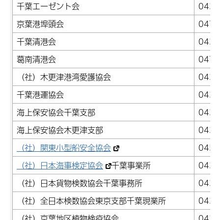
千葉エーゼント会
043-
京葉港埠頭会
047-
千葉清港会
043-
葛南清港会
047-
（社）木更津港湾愛護協会
0438
千葉港運協会
043-
海上保安協会千葉支部
043-
海上保安協会木更津支部
0438
（社）関東小型船安全協会
045-
（社）日本海事検定協会
千葉事業所
043-
（社）日本貨物検数協会千葉事務所
043-
（社）全日本検数協会東京支部千葉現業所
043-
（社）京葉地区植物検疫協会
043-