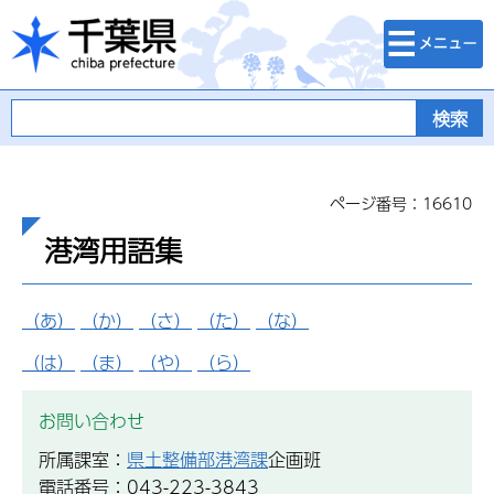
検索・メニュ
千葉県
ー
ページ番号：16610
港湾用語集
（あ）
（か）
（さ）
（た）
（な）
（は）
（ま）
（や）
（ら）
お問い合わせ
所属課室：
県土整備部港湾課
企画班
電話番号：043-223-3843