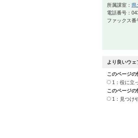
所属課室：
県
電話番号：043-
ファックス番号：
より良いウェ
このページの
1：役に立
このページの
1：見つけ