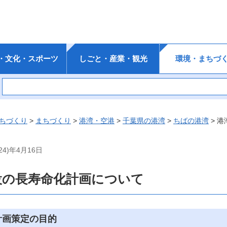
・文化・スポーツ
しごと・産業・観光
環境・まちづ
ちづくり
>
まちづくり
>
港湾・空港
>
千葉県の港湾
>
ちばの港湾
> 
4)年4月16日
設の長寿命化計画について
計画策定の目的