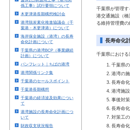
週休2日制適用工事（港湾関
係工事）試行要領について
千葉県が管理す
木更津港長期構想検討会
港交通施設（橋
港湾脱炭素化推進協議会（千
る維持管理費の
葉港・木更津港）について
海岸保全施設（港湾）の長寿
長寿命化
命化計画について
千葉県の港湾BCP（事業継続
千葉県における
計画）について
パンフレット｜ちばの港湾
千葉県の
港湾関係リンク集
港湾の施
千葉港のセールスポイント
長寿命化
千葉港長期構想
港湾施設
千葉港の経済波及効果につい
事後対策
て
長寿命化
港湾施設の長寿命化計画につ
対策工の
いて
長寿命化
財政収支状況報告