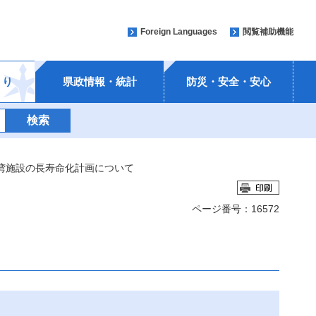
Foreign Languages
閲覧補助機能
くり
県政情報・統計
防災・安全・安心
港湾施設の長寿命化計画について
ページ番号：16572