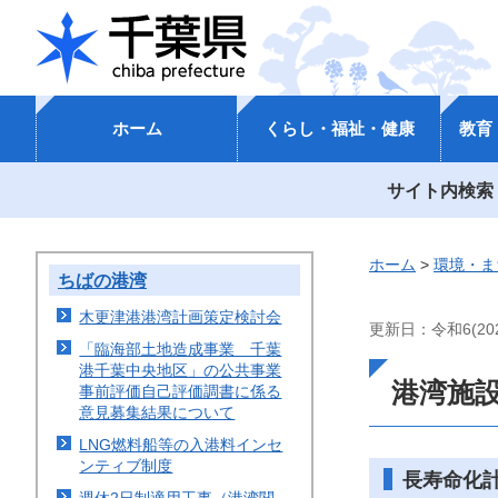
千葉県
ホーム
くらし・福祉・健康
教育
サイト内検索
ホーム
>
環境・ま
ちばの港湾
木更津港港湾計画策定検討会
更新日：令和6(202
「臨海部土地造成事業 千葉
港千葉中央地区」の公共事業
港湾施
事前評価自己評価調書に係る
意見募集結果について
LNG燃料船等の入港料インセ
ンティブ制度
長寿命化