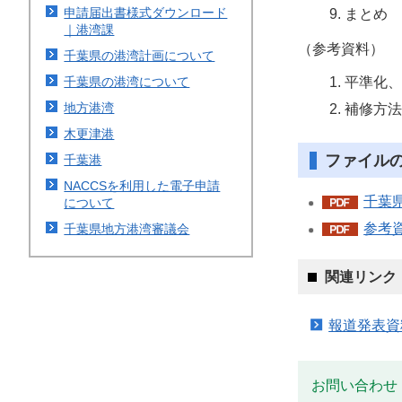
まとめ
申請届出書様式ダウンロード
｜港湾課
（参考資料）
千葉県の港湾計画について
平準化、
千葉県の港湾について
補修方法
地方港湾
木更津港
ファイル
千葉港
NACCSを利用した電子申請
千葉県
について
参考資
千葉県地方港湾審議会
関連リンク
報道発表資
お問い合わせ