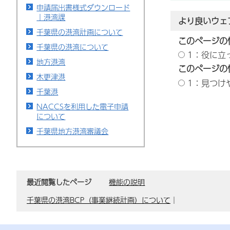
申請届出書様式ダウンロード
｜港湾課
より良いウェ
千葉県の港湾計画について
このページの
千葉県の港湾について
1：役に立
地方港湾
このページの
木更津港
1：見つけ
千葉港
NACCSを利用した電子申請
について
千葉県地方港湾審議会
最近閲覧したページ
機能の説明
千葉県の港湾BCP（事業継続計画）について
｜