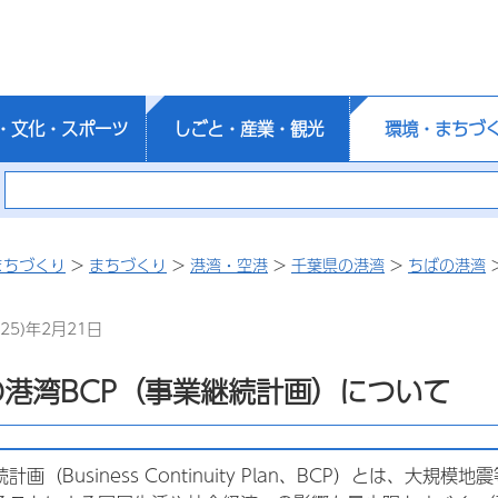
・文化・スポーツ
しごと・産業・観光
環境・まちづ
まちづくり
>
まちづくり
>
港湾・空港
>
千葉県の港湾
>
ちばの港湾
25)年2月21日
港湾BCP（事業継続計画）について
計画（Business Continuity Plan、BCP）とは、