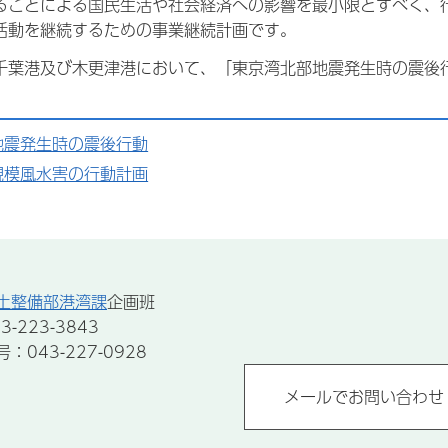
ることによる国民生活や社会経済への影響を最小限とすべく、
活動を継続するための事業継続計画です。
千葉港及び木更津港において、「東京湾北部地震発生時の震後
。
地震発生時の震後行動
規模風水害の行動計画
土整備部港湾課
企画班
-223-3843
043-227-0928