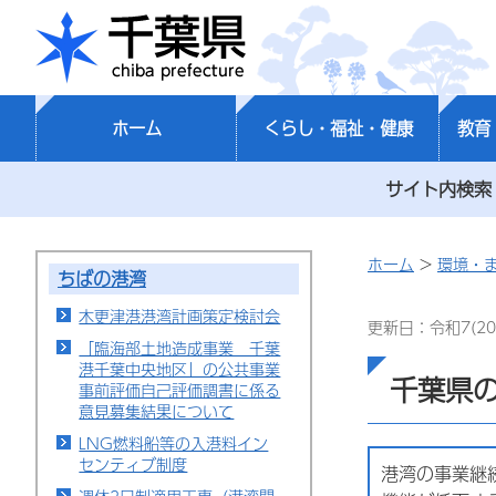
千葉県
ホーム
くらし・福祉・健康
教育
サイト内検索
ホーム
>
環境・
ちばの港湾
木更津港港湾計画策定検討会
更新日：令和7(20
「臨海部土地造成事業 千葉
港千葉中央地区」の公共事業
千葉県の
事前評価自己評価調書に係る
意見募集結果について
LNG燃料船等の入港料イン
センティブ制度
港湾の事業継続