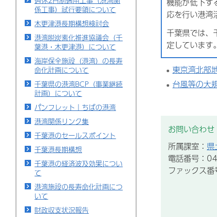
週休2日制適用工事（港湾関
機能が低下す
係工事）試行要領について
応を行い港湾
木更津港長期構想検討会
千葉県では、
港湾脱炭素化推進協議会（千
定しています
葉港・木更津港）について
海岸保全施設（港湾）の長寿
東京湾北部
命化計画について
台風等の大
千葉県の港湾BCP（事業継続
計画）について
パンフレット｜ちばの港湾
港湾関係リンク集
お問い合わせ
千葉港のセールスポイント
所属課室：
県
千葉港長期構想
電話番号：043
千葉港の経済波及効果につい
ファックス番号：
て
港湾施設の長寿命化計画につ
いて
財政収支状況報告