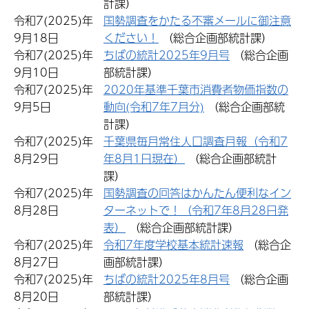
計課）
令和7(2025)年
国勢調査をかたる不審メールに御注意
9月18日
ください！
（総合企画部統計課）
令和7(2025)年
ちばの統計2025年9月号
（総合企画
9月10日
部統計課）
令和7(2025)年
2020年基準千葉市消費者物価指数の
9月5日
動向(令和7年7月分)
（総合企画部統
計課）
令和7(2025)年
千葉県毎月常住人口調査月報（令和7
8月29日
年8月1日現在）
（総合企画部統計
課）
令和7(2025)年
国勢調査の回答はかんたん便利なイン
8月28日
ターネットで！（令和7年8月28日発
表）
（総合企画部統計課）
令和7(2025)年
令和7年度学校基本統計速報
（総合企
8月27日
画部統計課）
令和7(2025)年
ちばの統計2025年8月号
（総合企画
8月20日
部統計課）