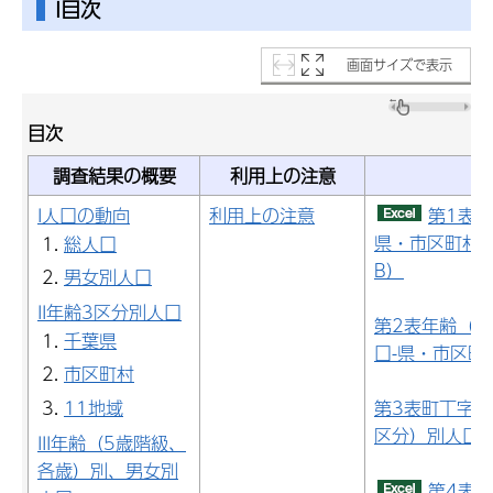
I目次
画面サイズで表示
目次
調査結果の概要
利用上の注意
I人口の動向
利用上の注意
第1表
県・市区町村・
総人口
B）
男女別人口
II年齢3区分別人口
第2表年齢（
千葉県
口-県・市区町
市区町村
11地域
第3表町丁字
区分）別人口
III年齢（5歳階級、
各歳）別、男女別
第4表