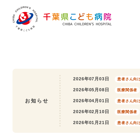
本文へスキップします
病院の紹介
理念・方針
病院概要・沿革
病院の特長
2026年07月03日
患者さん向
勤務医師一覧
2026年05月08日
医療関係者
お知らせ
2026年04月01日
交通案内
患者さん向
2026年02月10日
医療関係者
こども病院の施設基準等に係る届出
2026年01月21日
患者さん向
病院内の施設・設備について
病院機能評価