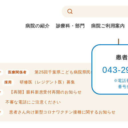
病院の紹介
診療科・部門
病院ご利用案内
診療科・部門
診療部（診療科）
患者
部門
043-2
診療チーム
第25回千葉県こども病院県民公開講座のお知ら
け
医療関係者
電話
研修医（レジデント医）募集
採用
番号
【再開】眼科新患受付再開のお知らせ
け
病院ご利用案内
不審な電話にご注意ください
患者さんへお伝えしたいこと
患者さん向け新型コロナワクチン接種に関するお知らせ
け
外来受診