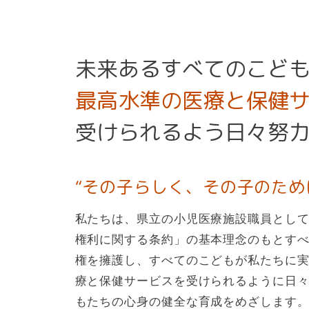
臨床倫理指針・指標・研究
倫理審査委員会
未来あるすべてのこど
受託研究・治験管理室
最高水準の医療と保健
ご寄付について
病院広報「かるがも」
受けられるよう日々努
ソーシャルメディアポリシー
“その子らしく、その子のため
私たちは、県立の小児医療施設職員とし
権利に関する条約」の基本理念のもとす
権を擁護し、すべてのこどもが私たちに
療と保健サービスを受けられるように日
もたちの心身の健全な育成をめざします