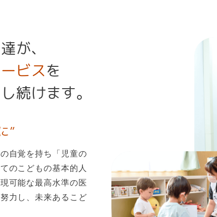
入院・面会
公費医療制度
も達が、
フロア・病棟
院内感染対策のための指針
サービス
を
予防接種と関連情報
力し続けます。
に”
ての自覚を持ち「児童の
べてのこどもの基本的人
実現可能な最高水準の医
々努力し、未来あるこど
。