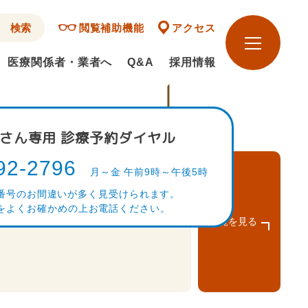
閲覧補助機能
アクセス
医療関係者・業者へ
Q&A
採用情報
医療関係者の方・業者の方へ
医療関係者へ
さん専用 診療予約ダイヤル
製薬会社・医療材料・医療機器メーカー
92-2796
の方へ
月～金 午前9時～午後5時
せ
メディアの方へ
番号のお間違いが多く見受けられます。
をよくお確かめの上お電話ください。
来館される方へ
一覧を見る
アクセス
お問い合わせ