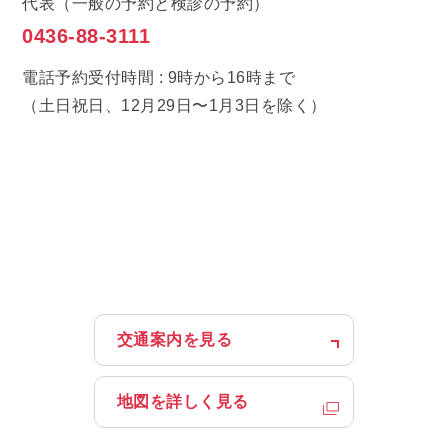
代表（一般の予約と検診の予約）
0436-88-3111
電話予約受付時間 : 9時から16時まで
患者さん向け情報
（土日祝日、12月29日〜1月3日を除く）
医療サービスここがつよい
治療・検査について
フロアマップ
病棟案内
外来受診のご案内
入院・お見舞いのご案内
交通案内を見る
医師の働き方改革に伴う患者様へのお願い
地図を詳しく見る
その他