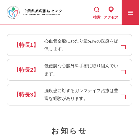
検索
アクセス
千葉県循環器病センター
心血管全般にわたり最先端の医療を提
【特長1】
供します。
低侵襲な心臓外科手術に取り組んでい
センター紹介
【特長2】
ます。
診療科・部門
脳疾患に対するガンマナイフ治療は豊
【特長3】
富な経験があります。
患者さん向け情報
地域医療連携室
お知らせ
採用情報