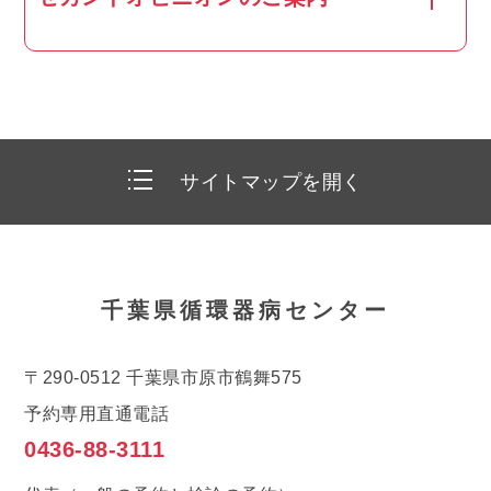
サイトマップを開く
千葉県循環器病センター
センター紹介
〒290-0512 千葉県市原市鶴舞575
センターの概要
予約専用直通電話
0436-88-3111
病院基本理念
施設について