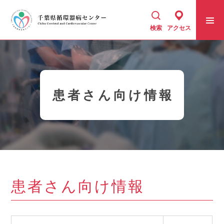
検索
アクセス
千葉県循環器病センター
患者さん向け情報
センター紹介
診療科・部門
患者さん向け情報
患者さん向け情報
地域医療連携室
採用情報