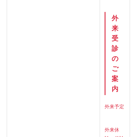
お知らせ
外
来
よくある質問
受
診
医療関係者・業者の方
の
ご
アクセス
案
サイトマップ
内
個人情報保護方針
外来予定
外来休
千葉県循環器病センター