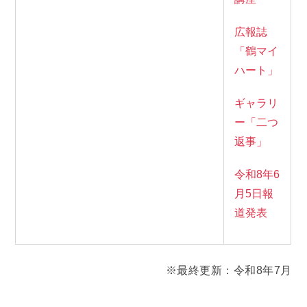
広報誌
「鶴マイ
ハート」
ギャラリ
ー「二つ
返事」
令和8年6
月5日報
道発表
※最終更新：令和8年7月