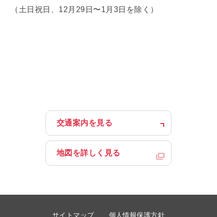
（土日祝日、12月29日〜1月3日を除く）
医療サービスここがつよい
治療・検査について
フロアマップ
病棟案内
外来受診のご案内
入院・お見舞いのご案内
交通案内を見る
医師の働き方改革に伴う患者様へのお願い
地図を詳しく見る
その他
診療科・部門の紹介
サイトマップ
個人情報保護方針