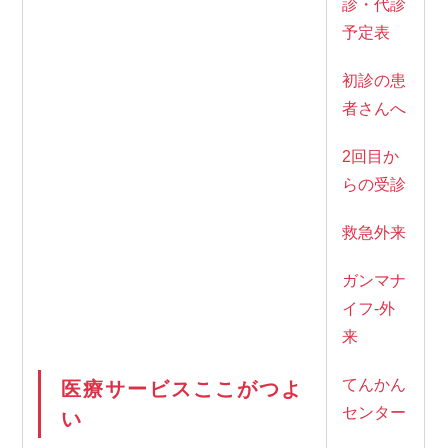
診・代診
予定表
初診の患
者さんへ
2回目か
らの受診
救急外来
ガンマナ
イフ-外
来
てんかん
医療サービスここがつよ
センター
い