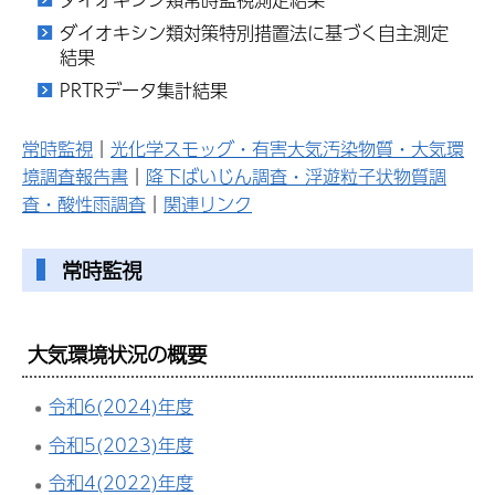
ダイオキシン類対策特別措置法に基づく自主測定
結果
PRTRデータ集計結果
常時監視
｜
光化学スモッグ・有害大気汚染物質・大気環
境調査報告書
｜
降下ばいじん調査・浮遊粒子状物質調
査・酸性雨調査
｜
関連リンク
常時監視
大気環境状況の概要
令和6(2024)年度
令和5(2023)年度
令和4(2022)年度