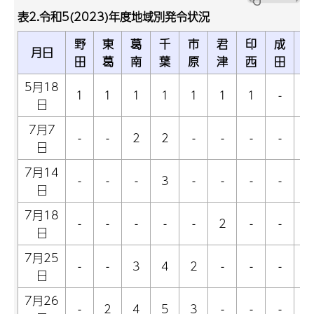
表2.令和5(2023)年度地域別発令状況
野
東
葛
千
市
君
印
成
北
月日
田
葛
南
葉
原
津
西
田
総
5月18
1
1
1
1
1
1
1
-
-
日
7月7
-
-
2
2
-
-
-
-
-
日
7月14
-
-
-
3
-
-
-
-
-
日
7月18
-
-
-
-
-
2
-
-
-
日
7月25
-
-
3
4
2
-
-
-
-
日
7月26
-
2
4
5
3
-
-
-
-