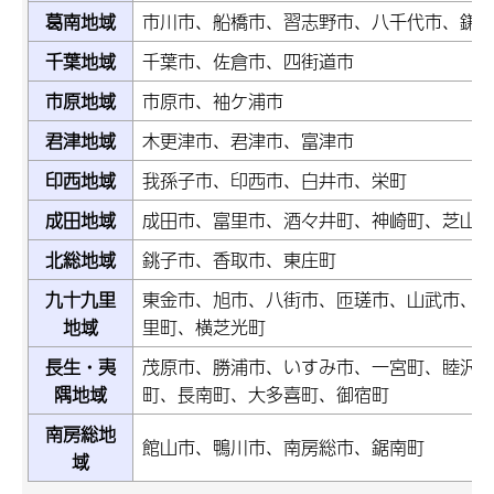
葛南地域
市川市、船橋市、習志野市、八千代市、鎌
千葉地域
千葉市、佐倉市、四街道市
市原地域
市原市、袖ケ浦市
君津地域
木更津市、君津市、富津市
印西地域
我孫子市、印西市、白井市、栄町
成田地域
成田市、富里市、酒々井町、神崎町、芝山
北総地域
銚子市、香取市、東庄町
九十九里
東金市、旭市、八街市、匝瑳市、山武市、
地域
里町、横芝光町
長生・夷
茂原市、勝浦市、いすみ市、一宮町、睦沢
隅地域
町、長南町、大多喜町、御宿町
南房総地
館山市、鴨川市、南房総市、鋸南町
域