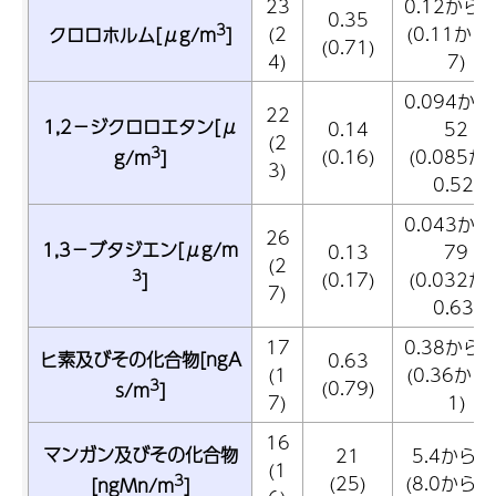
23
0.12から2
0.35
3
(2
(0.11から5
クロロホルム[μg/m
]
(0.71)
4)
7)
0.094から
22
1,2－ジクロロエタン[μ
0.14
52
(2
3
(0.16)
(0.085か
g/m
]
3)
0.52)
0.043から
26
1,3－ブタジエン[μg/m
0.13
79
(2
3
(0.17)
(0.032か
]
7)
0.63)
17
0.38から1
ヒ素及びその化合物[ngA
0.63
(1
(0.36から1
3
(0.79)
s/m
]
7)
1)
16
マンガン及びその化合物
21
5.4から6
(1
3
(25)
(8.0から60
[ngMn/m
]