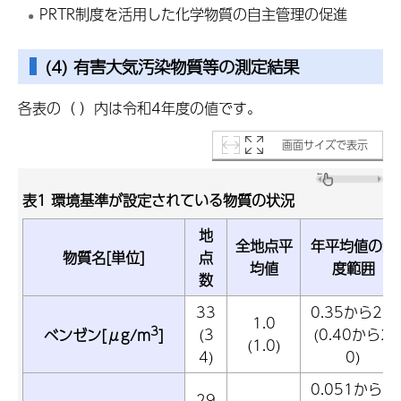
PRTR制度を活用した化学物質の自主管理の促進
(4) 有害大気汚染物質等の測定結果
各表の（ ）内は令和4年度の値です。
画面サイズで表示
表1 環境基準が設定されている物質の状況
地
全地点平
年平均値の濃
物質名[単位]
点
均値
度範囲
数
33
0.35から2.8
1.0
3
(3
(0.40から2.
ベンゼン[μg/m
]
(1.0)
4)
0)
0.051から0.
29