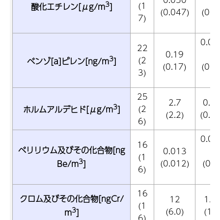
3
(1
酸化エチレン[μg/m
]
(0.047)
(0.
7)
0.0
22
0.19
3
(2
ベンゾ[a]ピレン[ng/m
]
(0.17)
(0.
3)
25
2.7
0.9
3
(2
ホルムアルデヒド[μg/m
]
(2.2)
(0.9
6)
0.0
16
ベリリウム及びその化合物[ng
0.013
(1
3
(0.012)
(0.
Be/m
]
6)
0
16
クロム及びその化合物[ngCr/
12
1.
(1
3
(6.0)
(1.
m
]
6)