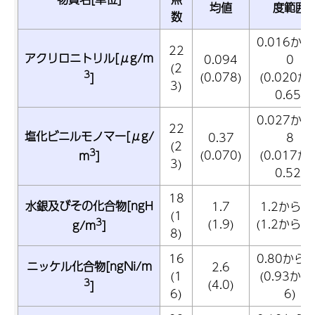
均値
度範囲
数
0.016から
22
アクリロニトリル[μg/m
0.094
0
(2
3
(0.078)
(0.020か
]
3)
0.65)
0.027から
22
塩化ビニルモノマー[μg/
0.37
8
(2
3
(0.070)
(0.017か
m
]
3)
0.52)
18
水銀及びその化合物[ngH
1.7
1.2から2.
(1
3
(1.9)
(1.2から2.
g/m
]
8)
16
0.80から6
ニッケル化合物[ngNi/m
2.6
(1
(0.93から
3
(4.0)
]
6)
6)