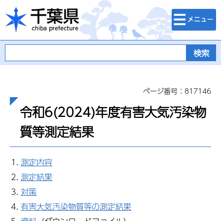
検索・メニュ
千葉県
ー
ページ番号：817146
令和6(2024)年度有害大気汚染物
質等測定結果
測定内容
測定結果
対策
有害大気汚染物質等の測定結果