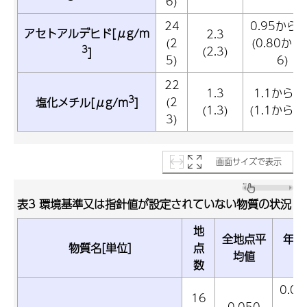
6)
24
0.95から9
アセトアルデヒド[μg/m
2.3
(2
(0.80から4
3
(2.3)
]
5)
6)
22
1.3
1.1から1.
3
(2
塩化メチル[μg/m
]
(1.3)
(1.1から1.
3)
画面サイズで表示
表3 環境基準又は指針値が設定されていない物質の状況
地
全地点平
年平
物質名[単位]
点
均値
数
0.0
16
0.050