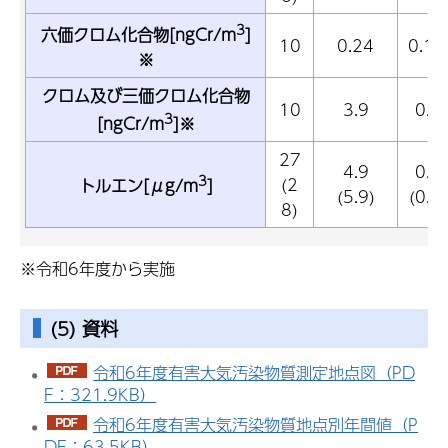
3
六価クロム化合物[ngCr/m
]
10
0.24
0.1
※
クロム及び三価クロム化合物
10
3.9
0.
3
[ngCr/m
]※
27
4.9
0.
3
(2
トルエン[μg/m
]
(5.9)
(0.
8)
※令和6年度から実施
(5) 資料
令和6年度有害大気汚染物質測定地点図（PD
F：321.9KB）
令和6年度有害大気汚染物質地点別年間値（P
DF：63.5KB）