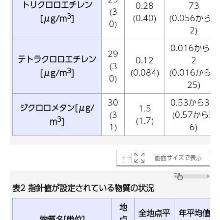
トリクロロエチレン
0.28
73
(3
3
(0.40)
(0.056から1.
[μg/m
]
0)
2)
0.016から1.
29
テトラクロロエチレン
0.12
2
(3
3
(0.084)
(0.016から0.
[μg/m
]
0)
25)
30
0.53から3.9
ジクロロメタン[μg/
1.5
(3
(0.57から5.
3
(1.7)
m
]
1)
6)
画面サイズで表示
表2 指針値が設定されている物質の状況
地
全地点平
年平均値の
物質名[単位]
点