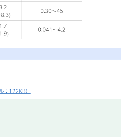
8.2
0.30～45
8.3)
1.7
0.041～4.2
1.9)
：122KB）