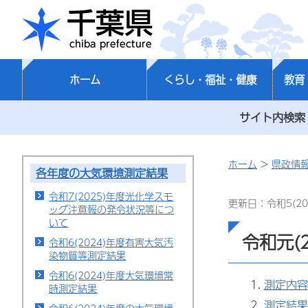
千葉県
ホーム
くらし・福祉・健康
教育
サイト内検索
ホーム
>
県政情
各年度の大気環境測定結果
令和7(2025)年度光化学スモ
更新日：令和5(20
ッグ注意報の発令状況等につ
いて
令和元(
令和6(2024)年度有害大気汚
染物質等測定結果
令和6(2024)年度大気環境常
測定内容
時測定結果
測定結果