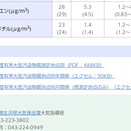
28
5.3
1.2～
3
エン(μg/m
)
(29)
(4.5)
(0.83～
23
1.4
1.2～
3
チル(μg/m
)
(24)
(1.4)
(1.2～
度有害大気汚染物質測定地点図（PDF：488KB）
度有害大気汚染物質地点別年間値（エクセル：90KB）
度有害大気汚染物質地点別月間値（県測定地点のみ）（エクセル
境生活部大気保全課
大気指導班
-223-3802
043-224-0949