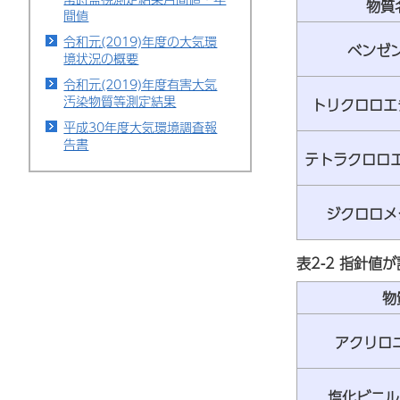
物質
間値
令和元(2019)年度の大気環
ベンゼン
境状況の概要
令和元(2019)年度有害大気
汚染物質等測定結果
トリクロロエ
平成30年度大気環境調査報
告書
テトラクロロエ
ジクロロメ
表2-2 指針値
物
アクリロニ
塩化ビニル