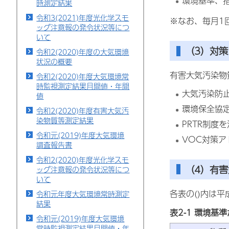
環境基準、指
時測定結果
令和3(2021)年度光化学スモ
※なお、毎月1
ッグ注意報の発令状況等につ
いて
（3）対策
令和2(2020)年度の大気環境
状況の概要
有害大気汚染物
令和2(2020)年度大気環境常
時監視測定結果月間値・年間
大気汚染防
値
環境保全協
令和2(2020)年度有害大気汚
染物質等測定結果
PRTR制度
令和元(2019)年度大気環境
VOC対策ア
調査報告書
令和2(2020)年度光化学スモ
（4）有
ッグ注意報の発令状況等につ
いて
各表の()内は平
令和元年度大気環境常時測定
結果
表2-1 環境
令和元(2019)年度大気環境
常時監視測定結果月間値・年