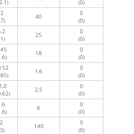
2.1)
(0)
.2
0
40
.7)
(0)
.2
0
25
.1)
(0)
.45
0
18
.6)
(0)
.52
0
1.6
.85)
(0)
1.0
0
2.5
.62)
(0)
.6
0
6
.6)
(0)
2
0
140
3)
(0)