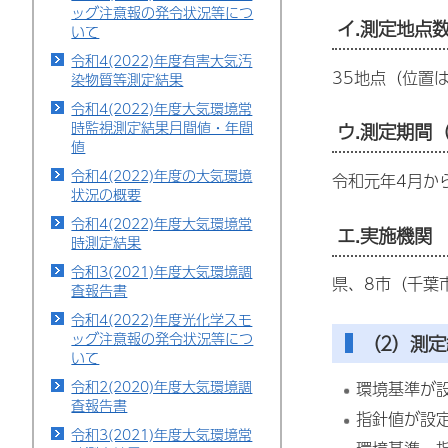
ッグ注意報の発令状況等につ
イ.測定地点
いて
令和4(2022)年度有害大気汚
35地点（位置
染物質等測定結果
令和4(2022)年度大気環境常
時監視測定結果月間値・年間
ウ.測定期間
値
令和4(2022)年度の大気環境
令和元年4月か
状況の概要
令和4(2022)年度大気環境常
エ.実施機関
時測定結果
令和3(2021)年度大気環境調
県、8市（千葉
査報告書
令和4(2022)年度光化学スモ
ッグ注意報の発令状況等につ
（2）測定
いて
令和2(2020)年度大気環境調
環境基準が
査報告書
指針値が設
令和3(2021)年度大気環境常