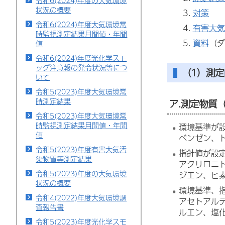
令和6(2024)年度の大気環境
状況の概要
対策
令和6(2024)年度大気環境常
有害大気
時監視測定結果月間値・年間
資料
（ダ
値
令和6(2024)年度光化学スモ
ッグ注意報の発令状況等につ
（1）測定
いて
令和5(2023)年度大気環境常
時測定結果
ア.測定物質
令和5(2023)年度大気環境常
時監視測定結果月間値・年間
環境基準が
値
ベンゼン、
令和5(2023)年度有害大気汚
指針値が設
染物質等測定結果
アクリロニト
令和5(2023)年度の大気環境
ジエン、ヒ
状況の概要
環境基準、
令和4(2022)年度大気環境調
アセトアル
査報告書
ルエン、塩
令和5(2023)年度光化学スモ