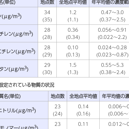
名(単位)
地点数
全地点平均値
年平均値の濃度範
34
1.2
0.47～3.0
3
(μg/m
)
(35)
(1.1)
(0.37～2.5)
28
0.36
0.056～0.91
3
チレン(μg/m
)
(28)
(0.34)
(0.022～2.2)
28
0.10
0.024～0.28
3
チレン(μg/m
)
(29)
(0.13)
(0.023～0.87)
29
1.5
0.55～5.3
3
タン(μg/m
)
(30)
(1.3)
(0.38～2.4)
が設定されている物質の状況
質名(単位)
地点数
全地点平均値
年平均値の
23
0.14
0.006～0
3
トリル(μg/m
)
(24)
(0.16)
(0.006～
23
0.11
0.012～0
3
モノマー(μg/m
)