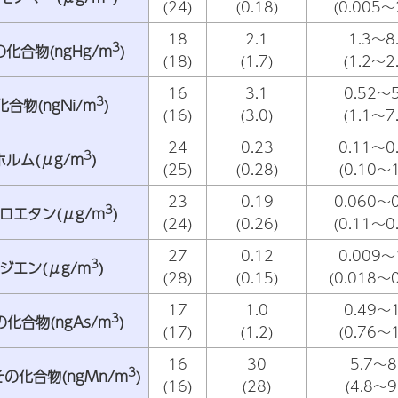
(24)
(0.18)
(0.005～
18
2.1
1.3～8
3
化合物(ngHg/m
)
(18)
(1.7)
(1.2～2
16
3.1
0.52～5
3
合物(ngNi/m
)
(16)
(3.0)
(1.1～7
24
0.23
0.11～0
3
ルム(μg/m
)
(25)
(0.28)
(0.10～1
23
0.19
0.060～0
3
ロロエタン(μg/m
)
(24)
(0.26)
(0.11～0
27
0.12
0.009～
3
タジエン(μg/m
)
(28)
(0.15)
(0.018～0
17
1.0
0.49～1
3
化合物(ngAs/m
)
(17)
(1.2)
(0.76～1
16
30
5.7～8
3
の化合物(ngMn/m
)
(16)
(28)
(4.8～9