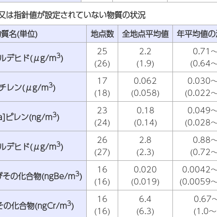
基準又は指針値が設定されていない物質の状況
質名(単位)
地点数
全地点平均値
年平均値の
25
2.2
0.71～
3
ルデヒド(μg/m
)
(26)
(1.9)
(0.64～
17
0.062
0.030～
3
チレン(μg/m
)
(18)
(0.058)
(0.022～
23
0.18
0.049～
3
a]ピレン(ng/m
)
(24)
(0.14)
(0.028～
26
2.8
0.88～
3
ルデヒド(μg/m
)
(27)
(2.3)
(0.72～
16
0.020
0.0042～
3
その化合物(ngBe/m
)
(16)
(0.019)
(0.0059～
16
6.4
0.67
3
の化合物(ngCr/m
)
(16)
(6.3)
(1.0～