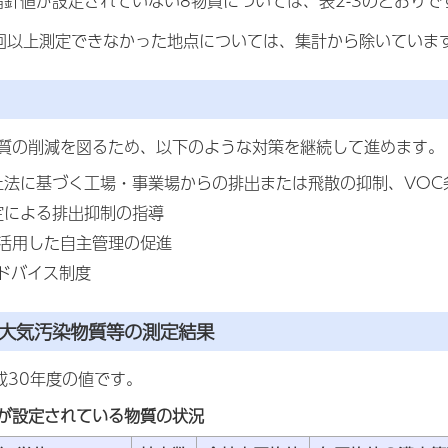
針値が設定されていない8物質については、表2-3のとおりで
回以上測定できなかった地点については、集計から除いていま
質の削減を図るため、以下のような対策を継続して進めます。
止法に基づく工場・事業場からの排出または飛散の抑制、VOC
定による排出抑制の指導
を活用した自主管理の促進
ドバイス制度
害大気汚染物質等の測定結果
成30年度の値です。
基準が設定されている物質の状況