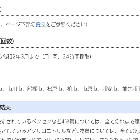
数
は、ページ下部の
資料
をご参照ください）
（回数）
ら令和2年3月まで（月1回、24時間採取）
市、市川市、船橋市、松戸市、柏市、市原市、浦安市、袖ケ浦市
結果
設定されているベンゼンなど4物質については、全ての地点で環
定されているアクリロニトリルなど9物質については、全ての地