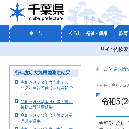
千葉県
ホーム
くらし・福祉・健康
教育
サイト内検索
ホーム
>
県政情
各年度の大気環境測定結果
令和7(2025)年度光化学スモ
更新日：令和7(20
ッグ注意報の発令状況等につ
いて
令和5(
令和6(2024)年度有害大気汚
染物質等測定結果
令和6(2024)年度大気環境常
時測定結果
令和5年度に