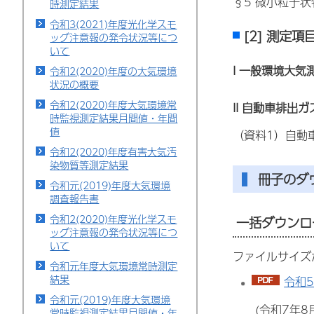
§5 微小粒子状
時測定結果
令和3(2021)年度光化学スモ
[2] 測定
ッグ注意報の発令状況等につ
いて
I 一般環境大気
令和2(2020)年度の大気環境
状況の概要
令和2(2020)年度大気環境常
II 自動車排出
時監視測定結果月間値・年間
値
（資料1）自動
令和2(2020)年度有害大気汚
染物質等測定結果
冊子のダ
令和元(2019)年度大気環境
調査報告書
令和2(2020)年度光化学スモ
一括ダウンロ
ッグ注意報の発令状況等につ
いて
ファイルサイズ
令和元年度大気環境常時測定
結果
令和5
令和元(2019)年度大気環境
(令和7年
常時監視測定結果月間値・年