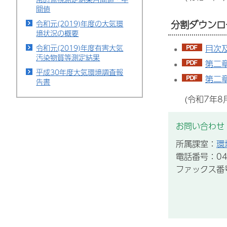
間値
分割ダウンロ
令和元(2019)年度の大気環
境状況の概要
目次及
令和元(2019)年度有害大気
汚染物質等測定結果
第二章
平成30年度大気環境調査報
第二章
告書
(令和7年
お問い合わせ
所属課室：
環
電話番号：043
ファックス番号：