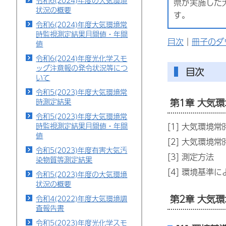
令和6(2024)年度の大気環境
県が実施した
状況の概要
す。
令和6(2024)年度大気環境常
時監視測定結果月間値・年間
目次
｜
冊子のダ
値
令和6(2024)年度光化学スモ
ッグ注意報の発令状況等につ
目次
いて
令和5(2023)年度大気環境常
第1章 大気
時測定結果
令和5(2023)年度大気環境常
[1] 大気環境
時監視測定結果月間値・年間
値
[2] 大気環境
令和5(2023)年度有害大気汚
[3] 測定方法
染物質等測定結果
[4] 環境基準
令和5(2023)年度の大気環境
状況の概要
第2章 大気
令和4(2022)年度大気環境調
査報告書
令和5(2023)年度光化学スモ