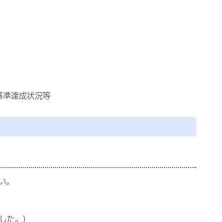
基準達成状況等
い。
ました。）