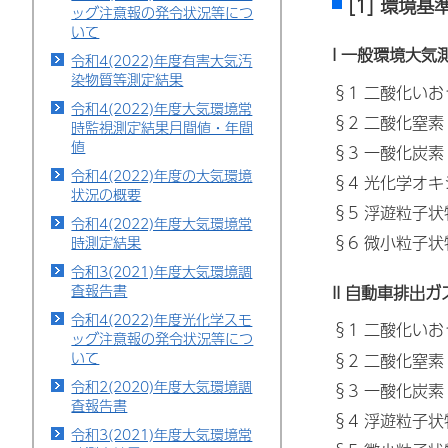
[1] 環境
ッグ注意報の発令状況等につ
いて
I 一般環境大気
令和4(2022)年度有害大気汚
染物質等測定結果
§1 二酸化いお
令和4(2022)年度大気環境常
§2 二酸化窒素
時監視測定結果月間値・年間
値
§3 一酸化炭素
令和4(2022)年度の大気環境
§4 光化学オ
状況の概要
§5 浮遊粒子状
令和4(2022)年度大気環境常
§6 微小粒子状
時測定結果
令和3(2021)年度大気環境調
査報告書
II 自動車排出
令和4(2022)年度光化学スモ
§1 二酸化いお
ッグ注意報の発令状況等につ
いて
§2 二酸化窒素
令和2(2020)年度大気環境調
§3 一酸化炭素
査報告書
§4 浮遊粒子状
令和3(2021)年度大気環境常