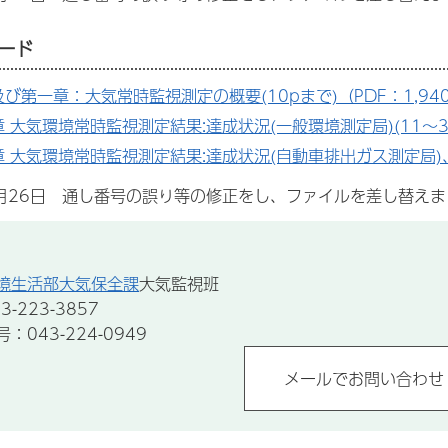
ード
び第一章：大気常時監視測定の概要(10pまで)（PDF：1,940
 大気環境常時監視測定結果:達成状況(一般環境測定局)(11～39p
 大気環境常時監視測定結果:達成状況(自動車排出ガス測定局)、経年
8月26日 通し番号の誤り等の修正をし、ファイルを差し替え
境生活部大気保全課
大気監視班
-223-3857
043-224-0949