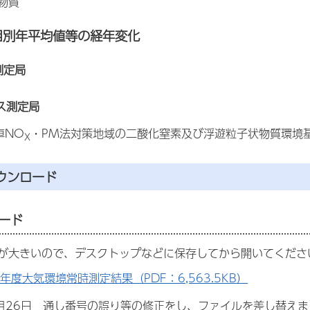
物質
項目別年平均値等の経年変化
測定局
ガス測定局
車NO
・PM法対策地域の二酸化窒素及び浮遊粒子状物質環境
X
ウンロード
ード
が大きいので、デスクトップなどに保存してから開いてくださ
年度大気環境常時測定結果（PDF：6,563.5KB）
8月26日 通し番号の誤り等の修正をし、ファイルを差し替え