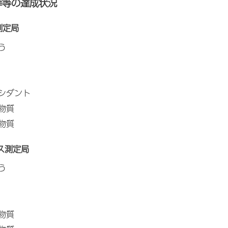
基準等の達成状況
測定局
う
キシダント
物質
物質
ガス測定局
う
物質