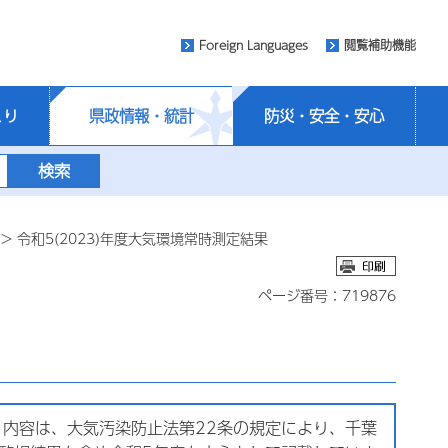
Foreign Languages
閲覧補助機能
くり
県政情報・統計
防災・安全・安心
> 令和5(2023)年度大気環境常時測定結果
ページ番号：719876
内容は、大気汚染防止法第22条の規定により、千葉