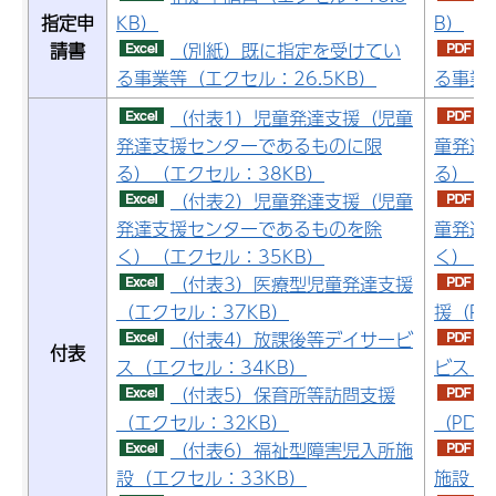
指定申
KB）
B）
請書
（別紙）既に指定を受けてい
る事業等（エクセル：26.5KB）
る事業等
（付表1）児童発達支援（児童
発達支援センターであるものに限
童発達
る）（エクセル：38KB）
る）（P
（付表2）児童発達支援（児童
発達支援センターであるものを除
童発達
く）（エクセル：35KB）
く）（P
（付表3）医療型児童発達支援
（エクセル：37KB）
援（PD
（付表4）放課後等デイサービ
付表
ス（エクセル：34KB）
ビス（P
（付表5）保育所等訪問支援
（エクセル：32KB）
（PDF
（付表6）福祉型障害児入所施
設（エクセル：33KB）
施設（P