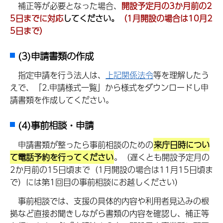
補正等が必要となった場合、
開設予定月の3か月前の2
5日までに対応
してください。
（1月開設の場合は10月2
5日まで）
(3)申請書類の作成
指
定申請を行う法人は、
上記関係法令
等を理解したう
えで、「2.申請様式一覧」から様式をダウンロードし申
請書類を作成してください。
(4)事前相談・申請
申
請書類が整ったら事前相談のための
来庁日時につい
て電話予約を行ってください
。（遅くとも開設予定月の
2か月前の15日頃まで（1月開設の場合は11月15日頃ま
で）には第1回目の事前相談にお越しください）
事
前相談では、支援の具体的内容や利用者見込みの根
拠など直接お聞きしながら書類の内容を確認し、補正等