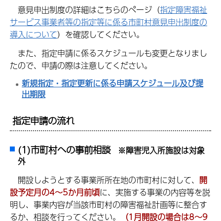
意見申出制度の詳細はこちらのページ（
指定障害福祉
サービス事業者等の指定等に係る市町村意見申出制度の
導入について
）を確認してください。
また、指定申請に係るスケジュールも変更となりまし
たので、申請の際は注意してください。
新規指定・指定更新に係る申請スケジュール及び提
出期限
指定申請の流れ
(1)
市町村への事前相談
※障害児入所施設は対象
外
開設しようとする事業所所在地の市町村に対して、
開
設予定月の4～5か月前頃
に、実施する事業の内容等を説
明し、事業内容が当該市町村の障害福祉計画等に整合す
るか、相談を行ってください。
（1月開設の場合は8～9