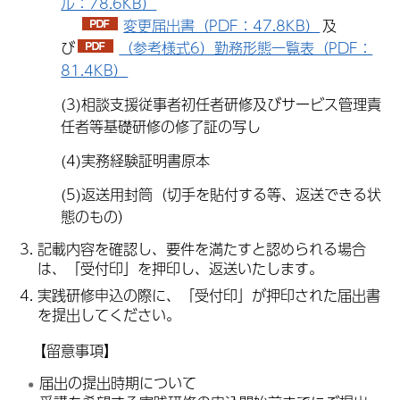
ル：78.6KB）
変更届出書（PDF：47.8KB）
及
び
（参考様式6）勤務形態一覧表（PDF：
81.4KB）
(3)相談支援従事者初任者研修及びサービス管理責
任者等基礎研修の修了証の写し
(4)実務経験証明書原本
(5)返送用封筒（切手を貼付する等、返送できる状
態のもの）
記載内容を確認し、要件を満たすと認められる場合
は、「受付印」を押印し、返送いたします。
実践研修申込の際に、「受付印」が押印された届出書
を提出してください。
【留意事項】
届出の提出時期について