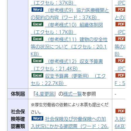
（エクセル：37KB）
（PDF
（参考様式9）協力医療機関と
の契約の内容（ワード：37KB）
との契約
（参考様式10）組織体制図
（エクセル：17KB）
（PDF
（参考様式11）建物の安全性
等の状況について（エクセル：20.1
等の状況
KB）
B）
（参考様式12）収支予算書
（エクセル：21.4KB）
（PDF
収支予算書（更新用）（エク
セル：22.7KB）
F：59
体制届
「
4.変更届
」の
様式一覧
を参照
-
※厚生労働省の依頼により本票も提出くだ
社会保
さい。
険等確
社会保険及び労働保険への加
入状況に
認書類
入状況にかかる確認票（ワード：26.
6KB）