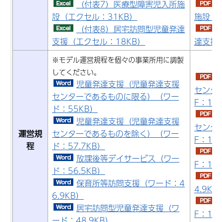
（付表7）医療型障害児入所施
設（エクセル：31KB）
施設（P
（付表8）居宅訪問型児童発達
支援（エクセル：18KB）
達支援（
※モデル運営規程を個々の事業所用に調製
してください。
児童発達支援（児童発達支援
センタ
センターであるものに限る）（ワー
F：167
ド：55KB）
児童発達支援（児童発達支援
センタ
運営規
センターであるものを除く）（ワー
F：165
程
ド：57.7KB）
放課後等デイサービス（ワー
F：166
ド：56.5KB）
保育所等訪問支援（ワード：4
4.9KB
6.9KB）
居宅訪問型児童発達支援（ワ
F：154
ード：48.9KB）