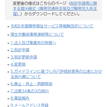
変更後の様式はこちらのページ（
指定申請等に関
する提出様式（障害児通所支援及び障害児入所支
援）
）からダウンロードしてください。
令和6年度障害福祉サービス等報酬改定について
厚生労働省事務連絡等について
1.法人及び事業所の皆様へ
2.指定申請
3.指定更新申請
4.変更届
5.ガイドラインに基づく自己評価結果等の公表にかか
る届出書について
6.廃止・休止・再開等届
7.法第34条の3の届出
8.事故報告
9.メールアドレス登録