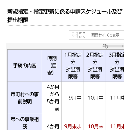
新規指定・指定更新に係る申請スケジュール及び
提出期限
画面サイズで表示
1月指定
2月指定
3月指定
時期
分
分
分
手続の内容
（目
提出期
提出期
提出期
安）
限等
限等
限等
4か月
市町村への事
から
9月中
10月中
11月中
前説明
5か月
前
県への事業相
談
4か月
9月末ま
10月末
11月末