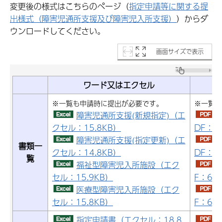
変更後の様式はこちらのページ（
指定申請等に関する提
出様式（障害児通所支援及び障害児入所支援）
）からダ
ウンロードしてください。
画面サイズで表示
ワード又はエクセル
※一覧も申請時に提出が必要です。
※一覧も
障害児通所支援(新規指定)（エ
クセル：15.8KB）
DF：6
障害児通所支援(指定更新)（エ
書類一
クセル：14.8KB）
DF：5
覧
福祉型障害児入所施設（エク
セル：15.9KB）
F：61
医療型障害児入所施設（エク
セル：15.8KB）
F：61
指定申請書（エクセル：18.8