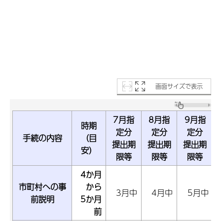
画面サイズで表示
7月指
8月指
9月指
時期
定分
定分
定分
手続の内容
（目
提出期
提出期
提出期
安）
限等
限等
限等
4か月
市町村への事
から
3月中
4月中
5月中
前説明
5か月
前