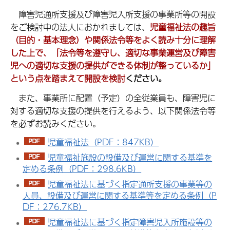
障
害児通所支援及び障害児入所支援の事業所等の開設
をご検討中の法人におかれましては、
児童福祉法の趣旨
（目的・基本理念）や関係法令等をよく読み十分に理解
した上で、「法令等を遵守し、適切な事業運営及び障害
児への適切な支援の提供ができる体制が整っているか」
という点を踏まえて開設を検討
ください。
ま
た、事業所に配置（予定）の全従業員も、障害児に
対する適切な支援の提供を行えるよう、以下関係法令等
を必ずお読みください。
児童福祉法（PDF：847KB）
児童福祉施設の設備及び運営に関する基準を
定める条例（PDF：298.6KB）
児童福祉法に基づく指定通所支援の事業等の
人員、設備及び運営に関する基準等を定める条例（P
DF：276.7KB）
児童福祉法に基づく指定障害児入所施設等の