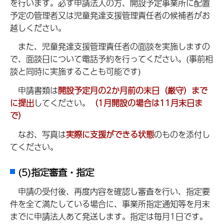
を行います。
必ず申請法人の方、開設予定事業所に配置
予定の管理者又は児童発達支援管理責任者の候補者がお
越しください。
また、児童発達支援管理責任者の面談を実施しますの
で、面談日について電話予約を行ってください。(事前相
談と同時に実施することも可能です)
申
請書類は
開設予定月の2か月前の末日（厳守）まで
に提出
してください。
（1月開設の場合は11月末日ま
で）
なお、写真は
実際に支援ができる状態
のものを添付し
てください。
(5)指定審査・指定
申
請の受付後、再度内容を確認し審査を行い、指定要
件を全て満たしている場合に、事業所指定通知等を月末
までに申請法人あて発送します。指定は毎月1日です。