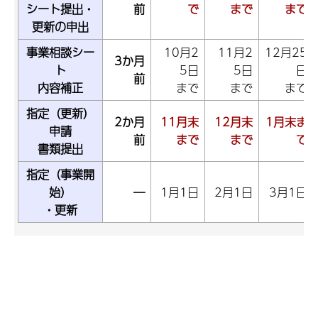
シート提出・
前
で
まで
まで
更新の申出
事業相談シー
10月2
11月2
12月25
3か月
ト
5日
5日
日
前
内容補正
まで
まで
まで
指定（更新）
2か月
11月末
12月末
1月末
ま
申請
前
まで
まで
で
書類提出
指定（事業開
始）
―
1月1日
2月1日
3月1日
・更新