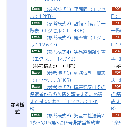
（参考様式1）平面図（エクセ
ル：12KB）
F：16
（参考様式2）設備・備品等一
覧表（エクセル：11.4KB）
一覧表（
（参考様式3）経歴書（エクセ
ル：12.6KB）
F：25
（参考様式4）実務経験証明書
（エクセル：14.9KB）
書（PD
（参考様式5）（削除）
（参考
（参考様式6）勤務体制一覧表
（エクセル：31KB）
表（PD
（参考様式7）障害児又はその
保護者からの苦情を解決するため講
の保護
ずる措置の概要（エクセル：17K
講ずる措
参考様
B）
B）
式
（参考様式8）児童福祉法第2
1条5の15第3項各号非該当誓約書
1条5