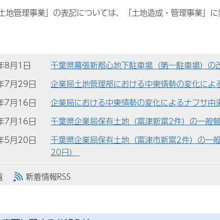
土地管理事業」の表記については、「土地造成・管理事業」に
)年8月1日
千葉県幕張新都心地下駐車場（第一駐車場）の
)年7月29日
企業局土地管理部における中東情勢の変化によ
)年7月16日
企業局における中東情勢の変化によるナフサ由
)年7月16日
千葉県企業局保有土地（富津新富2件）の一般競
)年5月20日
千葉県企業局保有土地（富津市新富2件）の一般
20日）
覧
新着情報RSS