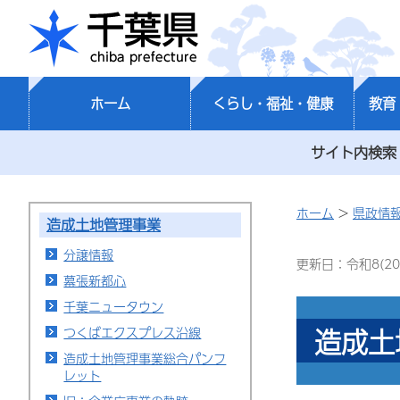
千葉県
ホーム
くらし・福祉・健康
教育
サイト内検索
ホーム
>
県政情
造成土地管理事業
分譲情報
更新日：令和8(20
幕張新都心
千葉ニュータウン
造成土
つくばエクスプレス沿線
造成土地管理事業総合パンフ
レット