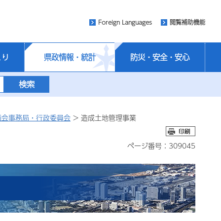
Foreign Languages
閲覧補助機能
くり
県政情報・統計
防災・安全・安心
議会事務局・行政委員会
> 造成土地管理事業
ページ番号：309045