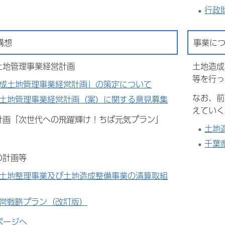
行政
構想
事業に
土地管理事業経営計画
土地造成
等を行っ
成土地管理事業経営計画」の策定について
なお、前
土地管理事業経営計画（案）に関する意見募集
えていく
合計画「次世代への飛躍輝け！ちば元気プラン」
土地
千葉
の計画等
土地整理事業及び土地造成整備事業の清算取組
営戦略プラン（改訂版）
ページへ