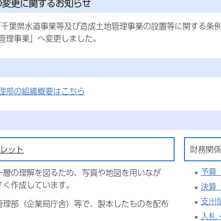
の変更に関するお知らせ
「千葉県水道事業等及び造成土地管理事業の設置等に関する条
管理事業」へ変更しました。
理部の組織概要はこちら
レット
財務関
予算
一層の理解を図るため、写真や地図を用いなが
すく作成しています。
決算
支出
管理部（企業局庁舎）等で、製本したものを配布
入札