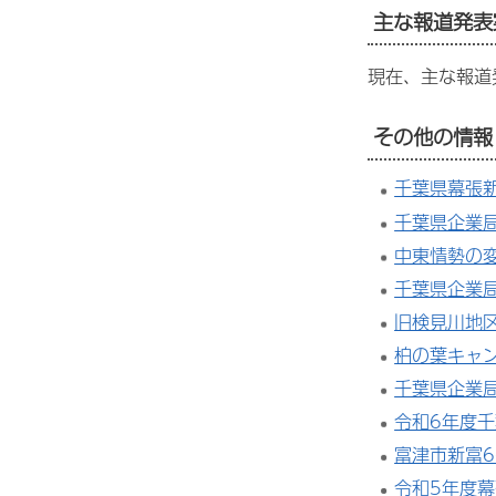
主な報道発表
現在、主な報道
その他の情報
千葉県幕張
千葉県企業
中東情勢の
千葉県企業
旧検見川地
柏の葉キャ
千葉県企業
令和6年度
富津市新富6
令和5年度