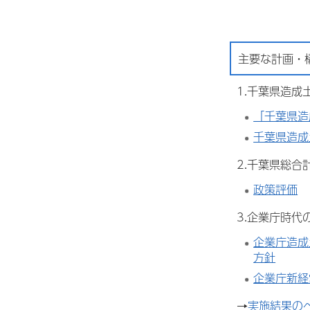
主要な計画・
1.千葉県造成
「千葉県造
千葉県造成
2.千葉県総
政策評価
3.企業庁時代
企業庁造成
方針
企業庁新経
→
実施結果の