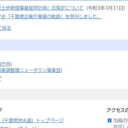
成土地管理事業経営計画」の策定について
（令和3年3月31日
庁史「千葉県企業庁事業の軌跡」を発刊しました。
て見る
局庁舎
）
事業調整課ニュータウン事業室
）
プ
ジ
アクセス
（千葉県営水道）トップページ
当局の
許可
」