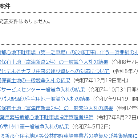
案件
発表案件はありません。
新都心地下駐車場（第一駐車場）の改修工事に伴う一時閉鎖の
局保有土地（富津新富2件）の一般競争入札の結果
（令和8年7
変化によるナフサ由来の建設資材への対応について
（令和8年7
局保有土地の一般競争入札の結果
（令和7年12月19日開札）
区サービスセンター一般競争入札の結果
（令和7年10月31日
ンパス駅周辺住宅用地一般競争入札の結果
（令和7年9月19日
局保有土地（富津市新富2件）の一般競争入札の結果
（令和7年
千葉県幕張新都心地下駐車場指定管理者評価
（令和7年8月22日
6番1外1筆一般競争入札の結果
（令和7年5月2日）
幕張新都心住宅地区等公共的駐車場事業者の募集及び募集結果に