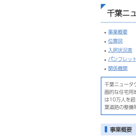
千葉ニ
事業概要
位置図
入居状況表
パンフレッ
関係機関
千葉ニュータ
画的な住宅用
は10万人を
葉道路の整備
事業概要