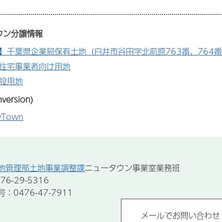
ウン分譲情報
】千葉県企業局保有土地（白井市谷田字北前原763番、764
住宅事業者向け用地
設用地
version)
wTown
地管理部土地事業調整課
ニュータウン事業室業務班
6-29-5316
0476-47-7911