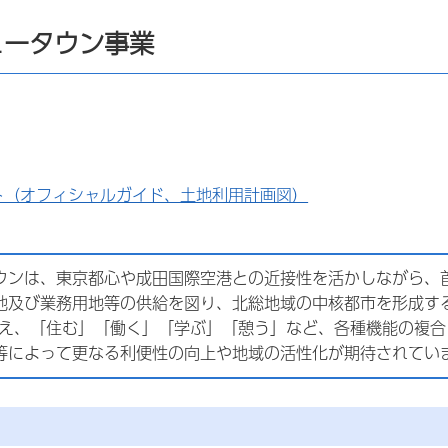
ュータウン事業
ト（オフィシャルガイド、土地利用計画図）
ウンは、東京都心や成田国際空港との近接性を活かしながら、
地及び業務用地等の供給を図り、北総地域の中核都市を形成す
超え、「住む」「働く」「学ぶ」「憩う」など、各種機能の複
等によって更なる利便性の向上や地域の活性化が期待されてい