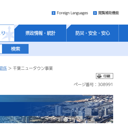
Foreign Languages
閲覧補助機能
くり
県政情報・統計
防災・安全・安心
関係
> 千葉ニュータウン事業
ページ番号：308991