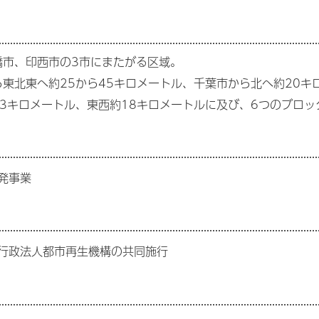
橋市、印西市の3市にまたがる区域。
ら東北東へ約25から45キロメートル、千葉市から北へ約20キ
ら3キロメートル、東西約18キロメートルに及び、6つのブロ
発事業
行政法人都市再生機構の共同施行