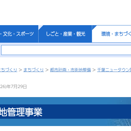
・文化・スポーツ
しごと・産業・観光
環境・まちづ
まちづくり
>
まちづくり
>
都市計画・市街地整備
>
千葉ニュータウン
26)年7月29日
地管理事業