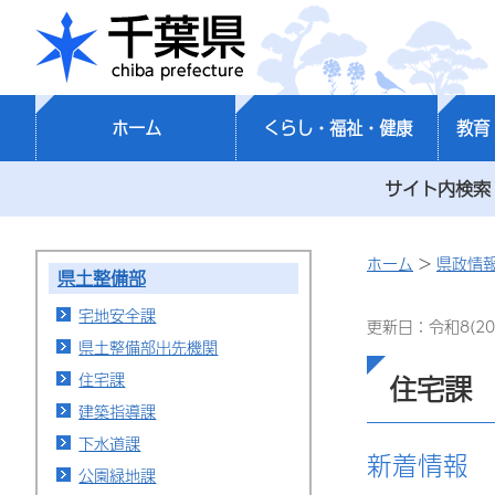
千葉県
ホーム
くらし・福祉・健康
教育
サイト内検索
ホーム
>
県政情
県土整備部
宅地安全課
更新日：令和8(20
県土整備部出先機関
住宅課
住宅課
建築指導課
下水道課
新着情報
公園緑地課