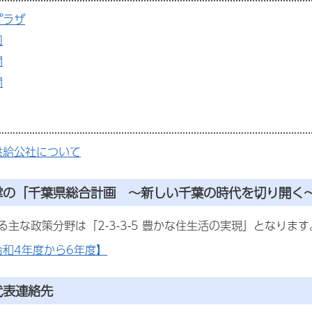
プラザ
口
関
関
供給公社について
掌の「千葉県総合計画 ～新しい千葉の時代を切り開く
主な政策分野は「2-3-3-5 豊かな住生活の実現」となります
令和4年度から6年度】
代表連絡先