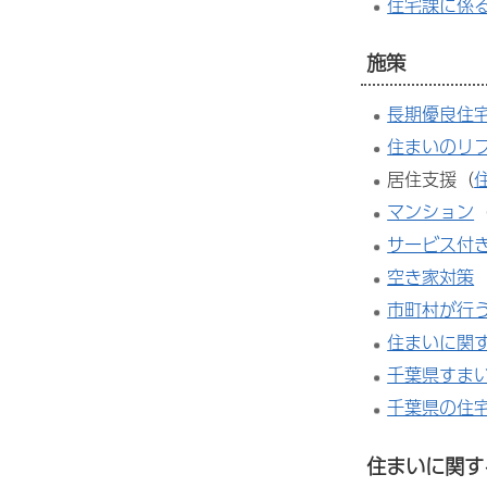
住宅課に係
施策
長期優良住
住まいのリ
居住支援（
マンション
サービス付
空き家対策
市町村が行
住まいに関
千葉県すま
千葉県の住
住まいに関す