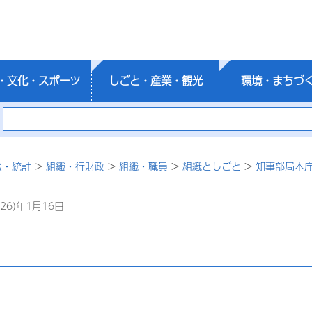
・文化・スポーツ
しごと・産業・観光
環境・まちづ
報・統計
>
組織・行財政
>
組織・職員
>
組織としごと
>
知事部局本
26)年1月16日