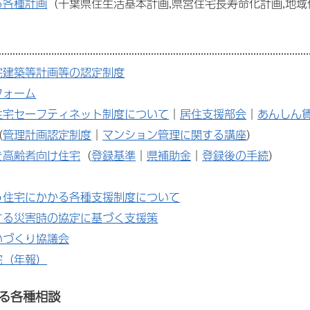
る各種計画
（千葉県住生活基本計画,県営住宅長寿命化計画,地
宅建築等計画等の認定制度
フォーム
住宅セーフティネット制度について
｜
居住支援部会
｜
あんしん
（
管理計画認定制度
｜
マンション管理に関する講座
）
き高齢者向け住宅
（
登録基準
｜
県補助金
｜
登録後の手続
）
う住宅にかかる各種支援制度について
する災害時の協定に基づく支援策
いづくり協議会
宅（年報）
る各種相談