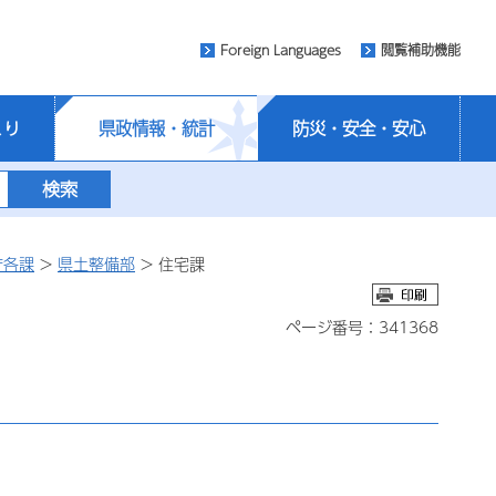
Foreign Languages
閲覧補助機能
くり
県政情報・統計
防災・安全・安心
庁各課
>
県土整備部
> 住宅課
ページ番号：341368