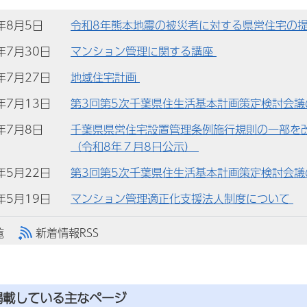
)年8月5日
令和8年熊本地震の被災者に対する県営住宅の
)年7月30日
マンション管理に関する講座
)年7月27日
地域住宅計画
)年7月13日
第3回第5次千葉県住生活基本計画策定検討会
)年7月8日
千葉県県営住宅設置管理条例施行規則の一部を
（令和8年７月8日公示）
)年5月22日
第3回第5次千葉県住生活基本計画策定検討会議
)年5月19日
マンション管理適正化支援法人制度について
覧
新着情報RSS
掲載している主なページ