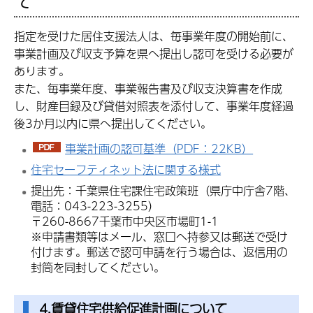
て
指定を受けた居住支援法人は、毎事業年度の開始前に、
事業計画及び収支予算を県へ提出し認可を受ける必要が
あります。
また、毎事業年度、事業報告書及び収支決算書を作成
し、財産目録及び貸借対照表を添付して、事業年度経過
後3か月以内に県へ提出してください。
事業計画の認可基準（PDF：22KB）
住宅セーフティネット法に関する様式
提出先：千葉県住宅課住宅政策班（県庁中庁舎7階、
電話：043-223-3255）
〒260-8667千葉市中央区市場町1-1
※申請書類等はメール、窓口へ持参又は郵送で受け
付けます。郵送で認可申請を行う場合は、返信用の
封筒を同封してください。
4
.賃貸住宅供給促進計画について