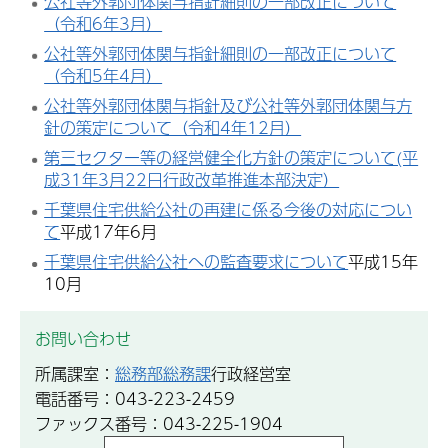
公社等外郭団体関与指針細則の一部改正について
（令和6年3月）
公社等外郭団体関与指針細則の一部改正について
（令和5年4月）
公社等外郭団体関与指針及び公社等外郭団体関与方
針の策定について（令和4年12月）
第三セクター等の経営健全化方針の策定について(平
成31年3月22日行政改革推進本部決定）
千葉県住宅供給公社の再建に係る今後の対応につい
て
平成17年6月
千葉県住宅供給公社への監査要求について
平成15年
10月
お問い合わせ
所属課室：
総務部総務課
行政経営室
電話番号：043-223-2459
ファックス番号：043-225-1904