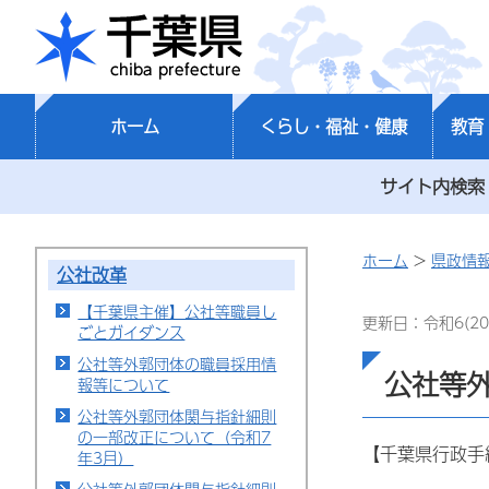
千葉県
ホーム
くらし・福祉・健康
教育
サイト内検索
ホーム
>
県政情
公社改革
【千葉県主催】公社等職員し
更新日：令和6(20
ごとガイダンス
公社等外郭団体の職員採用情
公社等
報等について
公社等外郭団体関与指針細則
の一部改正について（令和7
【千葉県行政手
年3月）