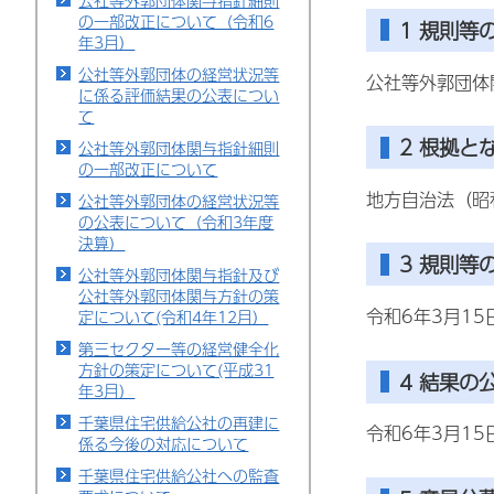
公社等外郭団体関与指針細則
の一部改正について（令和6
1 規則等
年3月）
公社等外郭団体の経営状況等
公社等外郭団体
に係る評価結果の公表につい
て
2 根拠と
公社等外郭団体関与指針細則
の一部改正について
地方自治法（昭和
公社等外郭団体の経営状況等
の公表について（令和3年度
決算）
3 規則等
公社等外郭団体関与指針及び
公社等外郭団体関与方針の策
令和6年3月15
定について(令和4年12月）
第三セクター等の経営健全化
方針の策定について(平成31
4 結果の
年3月）
千葉県住宅供給公社の再建に
令和6年3月15
係る今後の対応について
千葉県住宅供給公社への監査