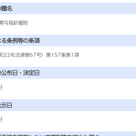
の題名
関与指針細則
なる条例等の条項
22年法律第67号）第157条第1項
の公布日・決定日
日
公示日
日