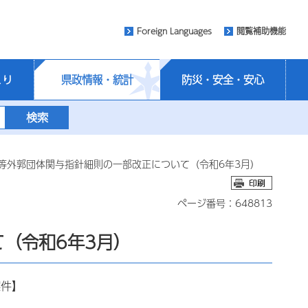
Foreign Languages
閲覧補助機能
くり
県政情報・統計
防災・安全・安心
社等外郭団体関与指針細則の一部改正について（令和6年3月）
ページ番号：648813
（令和6年3月）
案件】