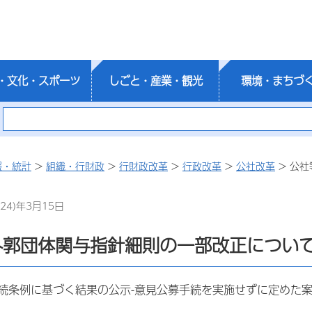
・文化・スポーツ
しごと・産業・観光
環境・まちづ
報・統計
>
組織・行財政
>
行財政改革
>
行政改革
>
公社改革
> 公
24)年3月15日
外郭団体関与指針細則の一部改正について
続条例に基づく結果の公示-意見公募手続を実施せずに定めた