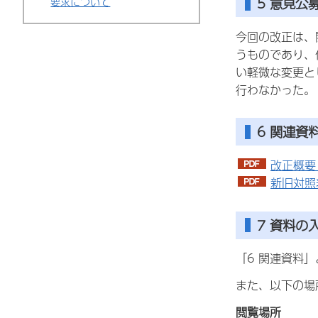
5 意見
要求について
今回の改正は、
うものであり、
い軽微な変更と
行わなかった。
6 関連資
改正概要（
新旧対照表
7 資料の
「6 関連資料
また、以下の場
閲覧場所