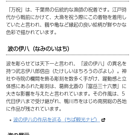
「万祝」は、千葉県の伝統的な漁師の祝着です。江戸時
代から戦前にかけて、大漁を祝う際にこの着物を着用し
ていたと言われ、鶴や亀など縁起の良い絵柄が鮮やかな
色彩で描かれています。
波の伊八（なみのいはち）
波を彫らせては天下一と言われ、「波の伊八」の異名を
持つ武志伊八郎信由（たけしいはちろうのぶよし）。神
社や寺院の欄間を飾る彫刻を数多く手がけ、躍動感と立
体感にあふれた彫刻は、葛飾北斎の「富岳三十六景」に
大きな影響を与えたと言われています。その作風は、5
代目伊八まで受け継がれ、鴨川市をはじめ南房総の各地
に作品が残されています。
波の伊八の作品を巡る（ちば観光ナビ）