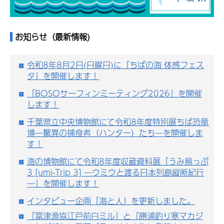
お知らせ（最新情報)
令和8年8月2日(日曜日)に「ちばの海 体感フェス
タ」を開催します！
「BOSOサーフィンミーティング2026」を開催
します！
千葉県立中央博物館にて令和8年度特別展ちば恐竜
博―驚異の捕食者（ハンター）たち―を開催しま
す！
海の博物館にて令和8年度収蔵資料展「うみ鳥っぷ
3 [umi-Trip 3] ―ウミウと渡る日本列島縦断紀行
―」を開催します！
インタビュー企画「海と人」を更新しました。
「富津漁協江戸前白ミル」と「勝浦釣り寒マカジ