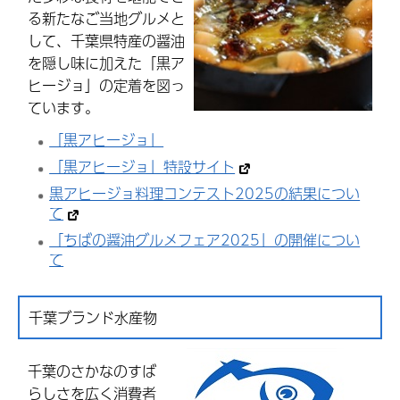
る新たなご当地グルメと
して、千葉県特産の醤油
を隠し味に加えた「黒ア
ヒージョ」の定着を図っ
ています。
「黒アヒージョ」
「黒アヒージョ」特設サイト
黒アヒージョ料理コンテスト2025の結果につい
て
「ちばの醤油グルメフェア2025」の開催につい
て
千葉ブランド水産物
千葉のさかなのすば
らしさを広く消費者