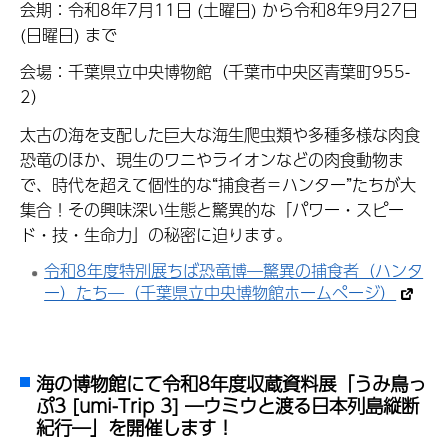
会期：令和8年7月11日 (土曜日) から令和8年9月27日
(日曜日) まで
会場：千葉県立中央博物館（
千葉市中央区青葉町955-
2）
太古の海を支配した巨大な海生爬虫類や多種多様な肉食
恐竜のほか、現生のワニやライオンなどの肉食動物ま
で、時代を超えて個性的な“捕食者＝ハンター”たちが大
集合！その興味深い生態と驚異的な「パワー・スピー
ド・技・生命力」の秘密に迫ります。
令和8年度特別展ちば恐竜博―驚異の捕食者（ハンタ
ー）たち―（千葉県立中央博物館ホームページ）
海の博物館にて令和8年度収蔵資料展「うみ鳥っ
ぷ3 [umi-Trip 3] ―ウミウと渡る日本列島縦断
紀行―」を開催します！