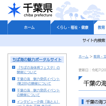
千葉県
ホーム
くらし・福祉・健康
教育
サイト内検索
ホーム
>
教育・
ちば海の魅力ポータルサイト
「ちばの海体感フェスタ」の
更新日：令和7(20
開催について
千葉の海 魅力発信イベント
千葉の
(第2回)の開催について
千葉の海 魅力発信イベント
の開催について
千葉の海
インタビュー企画「海と人」