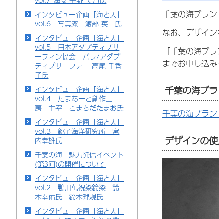
vol.7 海女 平野 美乃氏
千葉の海ブラン
インタビュー企画「海と人」
vol.6 写真家 渡部 英二氏
なお、デザイン
インタビュー企画「海と人」
vol.5 日本アダプティブサ
「千葉の海ブラ
ーフィン協会 パラ/アダプ
までお申し込み
ティブサーファー 高尾 千香
子氏
千葉の海ブラ
インタビュー企画「海と人」
vol.4 たまあーと創作工
房 主宰 こまちだたまお氏
千葉の海ブラン
インタビュー企画「海と人」
vol.3 銚子海洋研究所 宮
デザインの使
内幸雄氏
千葉の海 魅力発信イベント
(第3回)の開催について
インタビュー企画「海と人」
vol.2 鴨川萬祝染鈴染 鈴
木幸佑氏 鈴木理規氏
インタビュー企画「海と人」