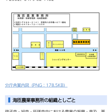
分庁舎案内図（PNG：178.5KB）
海匝農業事務所の組織としごと
銚子市・旭市・匝瑳市内における農業の振興・普及、基