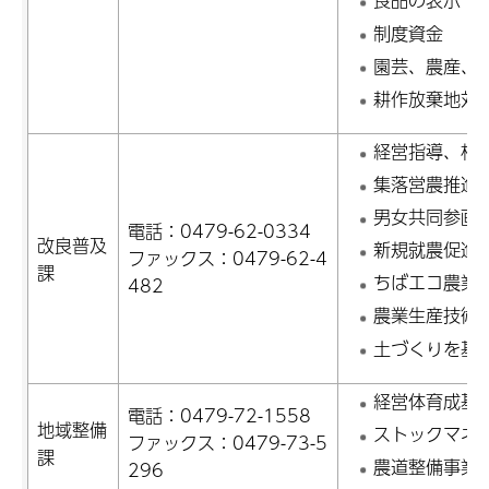
制度資金
園芸、農産、
耕作放棄地対
経営指導、相
集落営農推進
男女共同参画
電話：0479-62-0334
改良普及
新規就農促進
ファックス：0479-62-4
課
ちばエコ農業
482
農業生産技術
土づくりを基
経営体育成基
電話：0479-72-1558
地域整備
ストックマネ
ファックス：0479-73-5
課
農道整備事業
296