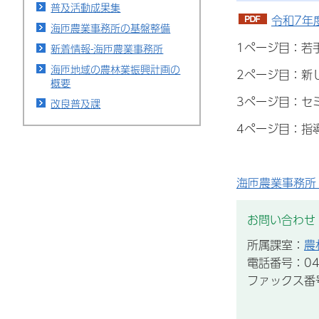
普及活動成果集
令和7年度
海匝農業事務所の基盤整備
1ページ目：若
新着情報-海匝農業事務所
海匝地域の農林業振興計画の
2ページ目：新
概要
3ページ目：セ
改良普及課
4ページ目：指
海匝農業事務所
お問い合わせ
所属課室：
農
電話番号：047
ファックス番号：