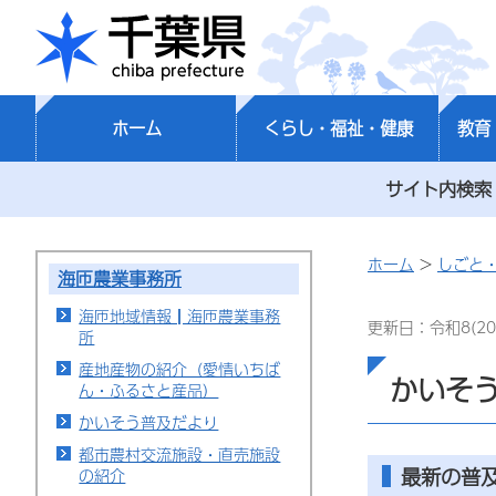
千葉県
ホーム
くらし・福祉・健康
教育
サイト内検索
ホーム
>
しごと
海匝農業事務所
海匝地域情報┃海匝農業事務
更新日：令和8(20
所
産地産物の紹介（愛情いちば
かいそ
ん・ふるさと産品）
かいそう普及だより
都市農村交流施設・直売施設
最新の普
の紹介