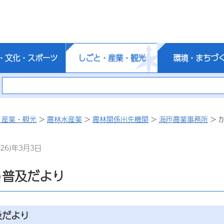
・文化・スポーツ
しごと・産業・観光
環境・まちづ
・産業・観光
>
農林水産業
>
農林関係出先機関
>
海匝農業事務所
> 
26)年3月3日
う普及だより
及だより