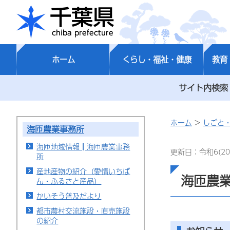
千葉県
ホーム
くらし・福祉・健康
教育
サイト内検索
ホーム
>
しごと
海匝農業事務所
海匝地域情報┃海匝農業事務
更新日：令和6(20
所
産地産物の紹介（愛情いちば
海匝農
ん・ふるさと産品）
かいそう普及だより
都市農村交流施設・直売施設
の紹介