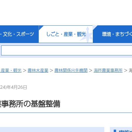
・文化・スポーツ
しごと・産業・観光
環境・まちづ
・産業・観光
>
農林水産業
>
農林関係出先機関
>
海匝農業事務所
> 
24)年4月26日
業事務所の基盤整備