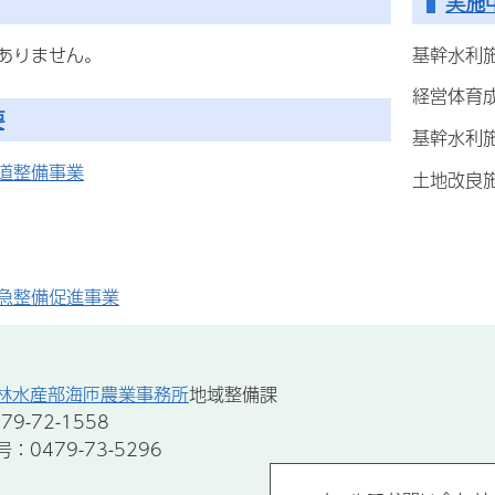
実施
ありません。
基幹水利
経営体育
要
基幹水利
道整備事業
土地改良
急整備促進事業
林水産部海匝農業事務所
地域整備課
9-72-1558
0479-73-5296