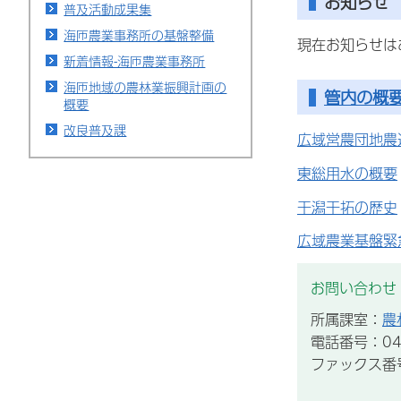
お知らせ
普及活動成果集
海匝農業事務所の基盤整備
現在お知らせは
新着情報-海匝農業事務所
海匝地域の農林業振興計画の
管内の概
概要
改良普及課
広域営農団地農
東総用水の概要
干潟干拓の歴史
広域農業基盤緊
お問い合わせ
所属課室：
農
電話番号：047
ファックス番号：