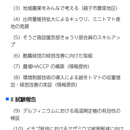
（3）地域農業をみんなで考える（銚子市豊里地区）
（4）出荷量維持拡大によるキュウリ、ミニトマト産
地の発展
（5）そうさ施設園芸部きゅうり部会員のスキルアッ
プ
（6）酪農経営の経営改善に向けた取組
（7）農場HACCP の構築（情報提供）
（8）環境制御技術の導入による越冬トマトの収量増
加・経営改善の実証（情報提供）
II 試験報告
（9）デルフィニウムにおける高温期定植の有効性の
検証
（10）イチゴ栽培におけるアザミウマ被害軽減に向け