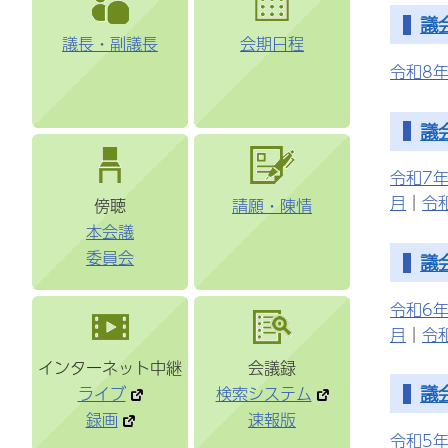
議
議長・副議長
会期日程
令和8年
議
令和7年
月
｜
令
傍聴
請願・陳情
本会議
委員会
議
令和6年
月
｜
令
インターネット中継
会議録
議
ライブ
検索システム
録画
速報版
令和5年