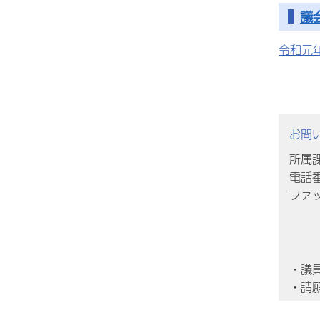
議
令和元
お問
所属
電話番
ファッ
・議
・請