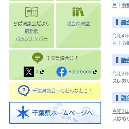
月
｜
令
議
ちば県議会だより
議会図書室
最新版
令和4年
バックナンバー
月
｜
令
千葉県議会公式
議
X
Facebook
令和3年
スはあ
千葉県議会ってどんなとこ？
議
令和2年
スはあ