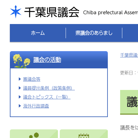
千葉県議会
ホーム
県議会のあらまし
千葉県議
議会の活動
更新日：令
審議会等
議員提出条例（政策条例）
議
議会トピックス（一覧）
海外行政調査
議長を