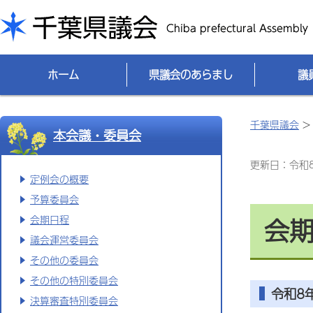
千葉県議会
ホーム
県議会のあらまし
議
千葉県議会
本会議・委員会
更新日：令和8(
定例会の概要
予算委員会
会
会期日程
議会運営委員会
その他の委員会
その他の特別委員会
令和8
決算審査特別委員会