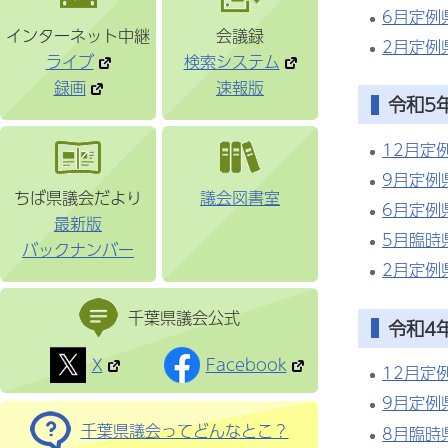
6月定例
インターネット中継
会議録
2月定例
ライブ
検索システム
録画
速報版
令和5
12月定
9月定例
ちば県議会だより
議会図書室
6月定例
最新版
5月臨時
バックナンバー
2月定例
千葉県議会公式
令和4
X
Facebook
12月定
9月定例
千葉県議会ってどんなとこ？
8月臨時