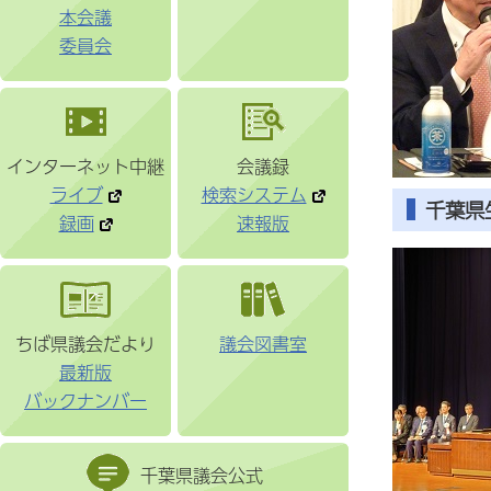
本会議
委員会
インターネット中継
会議録
ライブ
検索システム
千葉県
録画
速報版
ちば県議会だより
議会図書室
最新版
バックナンバー
千葉県議会公式