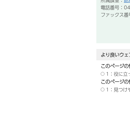
所属課室：
総
電話番号：043
ファックス番号：
より良いウェ
このページの
1：役に立
このページの
1：見つけ