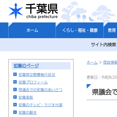
千葉県
ホーム
くらし・福祉・健康
教育
サイト内検索
ホーム
>
県政情
知事のページ
知事等交際費執行状況
更新日：令和8(20
知事プロフィール
県議会での知事のあいさつ
県議会
知事表彰
知事のテレビ・ラジオ出演
知事の動き