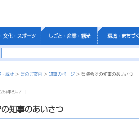
・文化・スポーツ
しごと・産業・観光
環境・まちづ
報・統計
>
県のご案内
>
知事のページ
> 県議会での知事のあいさつ
26)年8月7日
での知事のあいさつ