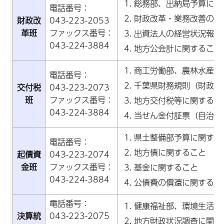
総務部、出納局予算に関
電話番号：
財政改革・業務改善の推
財政改
043-223-2053
革班
ファックス番号：
出資法人の経営状況報告
043-224-3884
地方公会計に関すること
商工労働部、農林水産部
電話番号：
千葉県財務規則（財政制
交付税
043-223-2073
班
ファックス番号：
地方交付税等に関するこ
043-224-3884
当せん金付証票（自治宝
県土整備部予算に関する
電話番号：
地方債に関すること
起債資
043-223-2074
金班
ファックス番号：
基金に関すること
043-224-3884
公債費の償還に関するこ
電話番号：
健康福祉部、環境生活部
決算統
043-223-2075
地方財政状況調査に関す