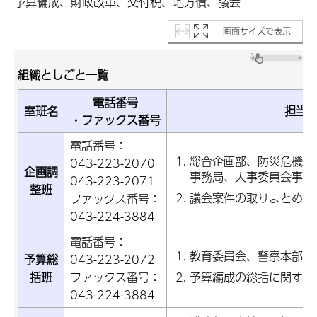
予算編成、財政改革、交付税、地方債、議会
画面サイズで表示
組織としごと一覧
電話番号
室班名
担当
・ファックス番号
電話番号：
総合企画部、防災危機管
043-223-2070
企画調
事務局、人事委員会事務
043-223-2071
整班
議会案件の取りまとめ、
ファックス番号：
043-224-3884
電話番号：
教育委員会、警察本部予
予算総
043-223-2072
予算編成の総括に関する
括班
ファックス番号：
043-224-3884