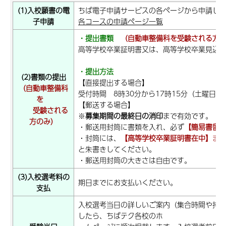
(1)入校願書の電
ちば電子申請サービスの各ページから申請し
子申請
各コースの申請ページ一覧
・提出書類
（自動車整備科を受験される方
高等学校卒業証明書又は、高等学校卒業見込
・提出方法
(2)書類の提出
【直接提出する場合】
（自動車整備科
受付時間 8時30分から17時15分（土曜日
を
【郵送する場合】
受験される
※
募集期間の最終日の消印
まで有効です。
方のみ）
・郵送用封筒に書類を入れ、必ず
【簡易書留
・封筒には、
【高等学校卒業証明書在中】
ま
と朱書きしてください。
・郵送用封筒の大きさは自由です。
(3)入校選考料の
期日までにお支払いください。
支払
入校選考当日の詳しいご案内（集合時間や持
したら、ちばテク各校のホ