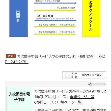
ちば電子申請サービスでの出願の流れ（短期課程）（PD
F：242.2KB）
画面サイズで表示
ちば電子申請サービスの各ページ
から申請してく
入校願書の電
1年及び9か月コース：
申請ページ一覧
子申請
6か月コース：
申請ページ一覧
入校選考当日の詳しいご案内（集合時間や持ち物