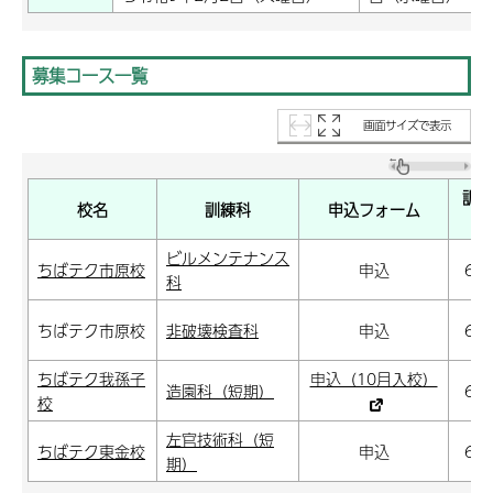
募集コース一覧
画面サイズで表示
訓練
校名
訓練科
申込フォーム
間
ビルメンテナンス
ちばテク市原校
申込
6か
科
ちばテク市原校
非破壊検査科
申込
6か
ちばテク我孫子
申込（10月入校）
造園科（短期）
6か
校
左官技術科（短
ちばテク東金校
申込
6か
期）