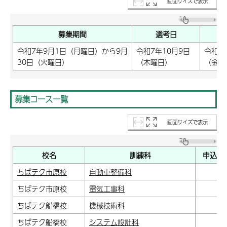
画面サイズで表示
募集期間
選考日
令和7年9月1日（月曜日）から9月
令和7年10月9日
令和7
30日（火曜日）
（木曜日）
（金曜
募集コース一覧
画面サイズで表示
校名
訓練科
申込フ
ちばテク市原校
自動車整備科
申
ちばテク市原校
電気工事科
申
ちばテク船橋校
機械技術科
申
ちばテク船橋校
システム設計科
申