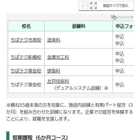
画面サイズで表示
校名
訓練科
申込フォー
申込
ちばテク市原校
塗装科
申込
申込
ちばテク船橋校
金属加工科
申込
ちばテク東金校
建築科
申込
左官技術科
ちばテク東金校
申込
（デュアルシステム訓練）※
※概ね55歳未満の方を対象に、施設内訓練と有期パート就労（3
か月）を組み合わせた訓練になります。企業での就労を体験する
ことにより、就職を支援します。
短期課程（6か月コース）