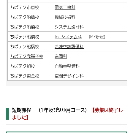
ちばテク市原校
電気工事科
ちばテク船橋校
機械技術科
ちばテク船橋校
システム設計科
ちばテク船橋校
IoTシステム科
（R7新設）
ちばテク船橋校
冷凍空調設備科
ちばテク我孫子校
造園科
ちばテク旭校
自動車整備科
ちばテク東金校
空間デザイン科
短期課程 （1年及び9か月コース）
【募集は終了し
ました】