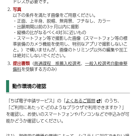
ドレスが必要です。
写真
以下の条件を満たす画像をご用意ください。
・正面、上半身、脱帽、無背景、フチなし、カラー
・出願期間以前の3ヶ月以内に撮影
・縦横の比がなるべく4対3に近いもの
・スマートフォン等で撮影した画像（スマートフォン等の標
準装備のカメラ機能を使用し、特別なアプリで撮影しないこ
と。）で構いませんが、画像のトリミング以外の編集や加工
は絶対にしないでください。
提出書類
（
普通課程 推薦入校選考
、
一般入校選考自動車整
備科
を受験する方のみ）
動作環境の確認
「ちば電子申請サービス」の「
よくあるご質問
」のうち、
「ご利用にあたって-どのようなブラウザで利用できますか？」
を確認し、お使いのスマートフォンやパソコンなどで申込みが可
能かどうか確認してください。
注1） 御使用の機種や環境によって、システムに対応できない場