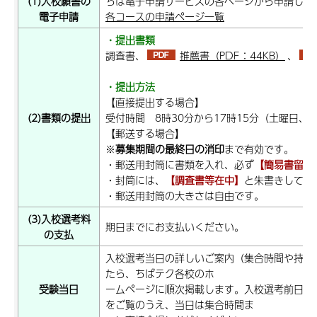
(1)入校願書の
ちば電子申請サービスの各ページから申請して
電子申請
各コースの申請ページ一覧
・提出書類
調査書、
推薦書（PDF：44KB）
、
・提出方法
【直接提出する場合】
(2)書類の提出
受付時間 8時30分から17時15分（土曜日、
【郵送する場合】
※
募集期間の最終日の消印
まで有効です。
・郵送用封筒に書類を入れ、必ず
【簡易書留】
・封筒には、
【調査書等在中】
と朱書きしてく
・郵送用封筒の大きさは自由です。
(3)入校選考料
期日までにお支払いください。
の支払
入校選考当日の詳しいご案内（集合時間や持ち
たら、ちばテク各校のホ
受験当日
ームページに順次掲載します。入校選考前日ま
をご覧のうえ、当日は集合時間ま