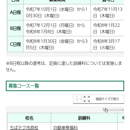
令和7年10月1日（水曜日）から1
令和7年11月13
A日程
0月30日（木曜日）
日（木曜日）
令和7年12月1日（月曜日）から
令和8年1月22
B日程
令和8年1月8日（木曜日）
日（木曜日）
令和8年1月30日（金曜日）から3
令和8年3月17
C日程
月5日（木曜日）
日（火曜日）
※B日程以降の選考は、定員に達した訓練科については実施しま
せん。
募集コース一覧
画面サイズで表示
校名
訓練科
申
ちばテク市原校
自動車整備科