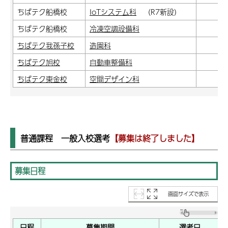
ちばテク船橋校
IoTシステム科
（R7新設）
申
ちばテク船橋校
冷凍空調設備科
申
ちばテク我孫子校
造園科
申
ちばテク旭校
自動車整備科
申
ちばテク東金校
空間デザイン科
申
普通課程 一般入校選考
【募集は終了しました】
募集日程
画面サイズで表示
日程
募集期間
選考日