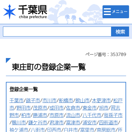
検索・メニュ
千葉県
ー
ページ番号：353789
東庄町の登録企業一覧
登録企業一覧
千葉市
/
銚子市
/
市川市
/
船橋市
/
館山市
/
木更津市
/
松戸
市
/
野田市
/
茂原市
/
成田市
/
佐倉市
/
東金市
/
旭市
/
習志
野市
/
柏市
/
勝浦市
/
市原市
/
流山市
/
八千代市
/
我孫子市
/
鴨川市
/
鎌ケ谷市
/
君津市
/
富津市
/
浦安市
/
四街道市
/
袖ケ浦市
/
八街市
/
印西市
/
白井市
/
富里市
/
南房総市
/
匝