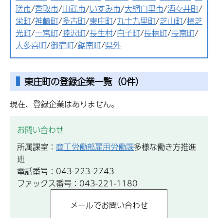
瑳市
/
香取市
/
山武市
/
いすみ市
/
大網白里市
/
酒々井町
/
栄町
/
神崎町
/
多古町
/
東庄町
/
九十九里町
/
芝山町
/
横芝
光町
/
一宮町
/
睦沢町
/
長生村
/
白子町
/
長柄町
/
長南町
/
大多喜町
/
御宿町
/
鋸南町
/
県外
東庄町の登録企業一覧（0件）
現在、登録企業はありません。
お問い合わせ
所属課室：
商工労働部雇用労働課
多様な働き方推進
班
電話番号：043-223-2743
ファックス番号：043-221-1180