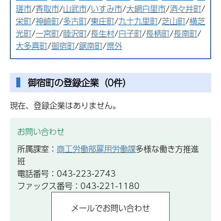
瑳市
/
香取市
/
山武市
/
いすみ市
/
大網白里市
/
酒々井町
/
栄町
/
神崎町
/
多古町
/
東庄町
/
九十九里町
/
芝山町
/
横芝
光町
/
一宮町
/
睦沢町
/
長生村
/
白子町
/
長柄町
/
長南町
/
大多喜町
/
御宿町
/
鋸南町
/
県外
御宿町の登録企業（0件）
現在、登録企業はありません。
お問い合わせ
所属課室：
商工労働部雇用労働課
多様な働き方推進
班
電話番号：043-223-2743
ファックス番号：043-221-1180