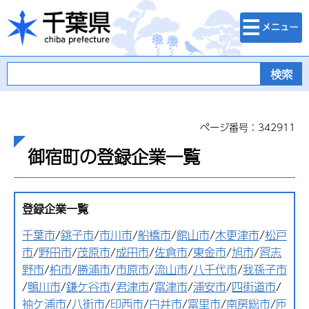
検索・メニュ
千葉県
ー
ページ番号：342911
御宿町の登録企業一覧
登録企業一覧
千葉市
/
銚子市
/
市川市
/
船橋市
/
館山市
/
木更津市
/
松戸
市
/
野田市
/
茂原市
/
成田市
/
佐倉市
/
東金市
/
旭市
/
習志
野市
/
柏市
/
勝浦市
/
市原市
/
流山市
/
八千代市
/
我孫子市
/
鴨川市
/
鎌ケ谷市
/
君津市
/
富津市
/
浦安市
/
四街道市
/
袖ケ浦市
/
八街市
/
印西市
/
白井市
/
富里市
/
南房総市
/
匝