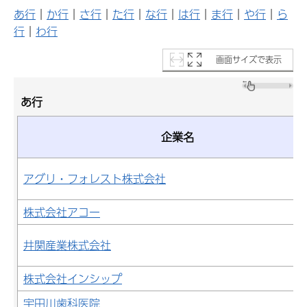
あ行
｜
か行
｜
さ行
｜
た行
｜
な行
｜
は行
｜
ま行
｜
や行
｜
ら
行
｜
わ行
画面サイズで表示
あ行
企業名
アグリ・フォレスト株式会社
株式会社アコー
井関産業株式会社
株式会社インシップ
宇田川歯科医院