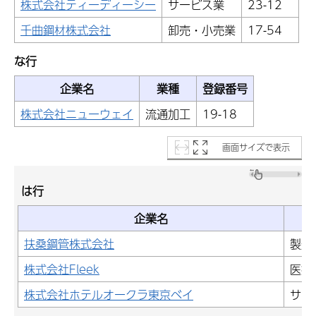
株式会社ティーディーシー
サービス業
23-12
千曲鋼材株式会社
卸売・小売業
17-54
な行
企業名
業種
登録番号
株式会社ニューウェイ
流通加工
19-18
画面サイズで表示
は行
企業名
扶桑鋼管株式会社
製造
株式会社Fleek
医療
株式会社ホテルオークラ東京ベイ
サー