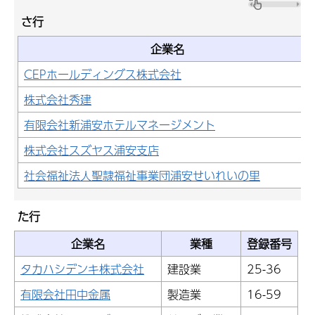
さ行
企業名
CEPホールディングス株式会社
株式会社秀建
有限会社新浦安ホテルマネージメント
株式会社スズヤス浦安支店
社会福祉法人聖隷福祉事業団浦安せいれいの里
た行
企業名
業種
登録番号
タカハシデンキ株式会社
建設業
25-36
有限会社田中金属
製造業
16-59