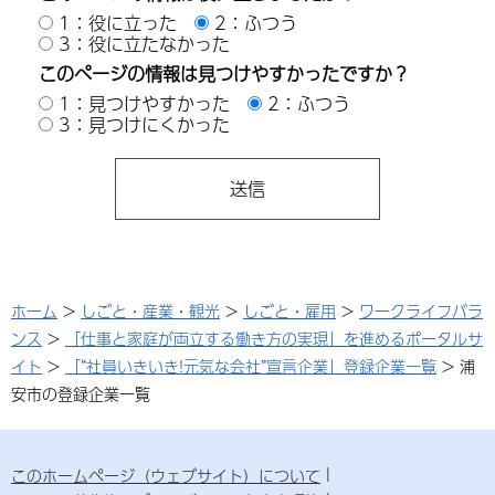
1：役に立った
2：ふつう
3：役に立たなかった
このページの情報は見つけやすかったですか？
1：見つけやすかった
2：ふつう
3：見つけにくかった
ホーム
>
しごと・産業・観光
>
しごと・雇用
>
ワークライフバラ
ンス
>
「仕事と家庭が両立する働き方の実現」を進めるポータルサ
イト
>
「“社員いきいき!元気な会社”宣言企業」登録企業一覧
> 浦
安市の登録企業一覧
このホームページ（ウェブサイト）について