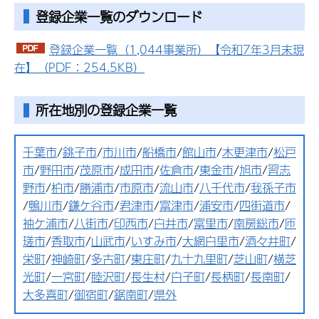
登録企業一覧のダウンロード
登録企業一覧（1,044事業所）【令和7年3月末現
在】（PDF：254.5KB）
所在地別の登録企業一覧
千葉市
/
銚子市
/
市川市
/
船橋市
/
館山市
/
木更津市
/
松戸
市
/
野田市
/
茂原市
/
成田市
/
佐倉市
/
東金市
/
旭市
/
習志
野市
/
柏市
/
勝浦市
/
市原市
/
流山市
/
八千代市
/
我孫子市
/
鴨川市
/
鎌ケ谷市
/
君津市
/
富津市
/
浦安市
/
四街道市
/
袖ケ浦市
/
八街市
/
印西市
/
白井市
/
富里市
/
南房総市
/
匝
瑳市
/
香取市
/
山武市
/
いすみ市
/
大網白里市
/
酒々井町
/
栄町
/
神崎町
/
多古町
/
東庄町
/
九十九里町
/
芝山町
/
横芝
光町
/
一宮町
/
睦沢町
/
長生村
/
白子町
/
長柄町
/
長南町
/
大多喜町
/
御宿町
/
鋸南町
/
県外