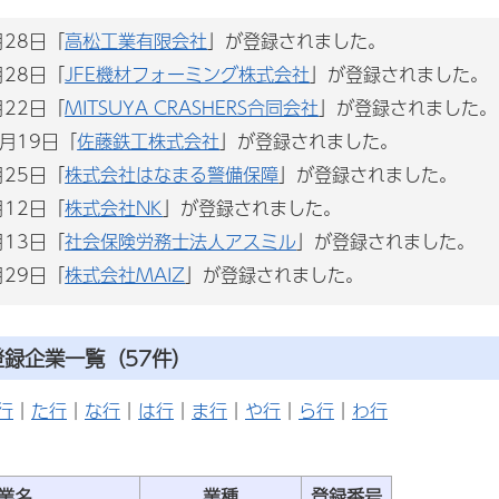
月28日「
高松工業有限会社
」が登録されました。
月28日「
JFE機材フォーミング株式会社
」が登録されました。
月22日「
MITSUYA CRASHERS合同会社
」が登録されました。
1月19日「
佐藤鉄工株式会社
」が登録されました。
月25日「
株式会社はなまる警備保障
」が登録されました。
月12日「
株式会社NK
」が登録されました。
月13日「
社会保険労務士法人アスミル
」が登録されました。
月29日「
株式会社MAIZ
」が登録されました。
録企業一覧（57件）
行
｜
た行
｜
な行
｜
は行
｜
ま行
｜
や行
｜
ら行
｜
わ行
業名
業種
登録番号