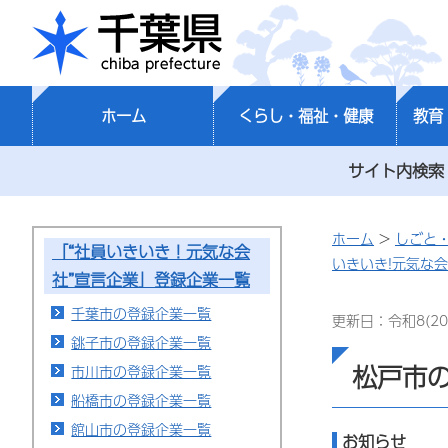
千葉県
ホーム
くらし・福祉・健康
教育
サイト内検索
ホーム
>
しごと
「“社員いきいき！元気な会
いきいき!元気な
社”宣言企業」登録企業一覧
千葉市の登録企業一覧
更新日：令和8(20
銚子市の登録企業一覧
松戸市
市川市の登録企業一覧
船橋市の登録企業一覧
館山市の登録企業一覧
お知らせ