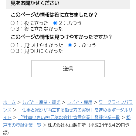
見をお聞かせください
このページの情報は役に立ちましたか？
1：役に立った
2：ふつう
3：役に立たなかった
このページの情報は見つけやすかったですか？
1：見つけやすかった
2：ふつう
3：見つけにくかった
ホーム
>
しごと・産業・観光
>
しごと・雇用
>
ワークライフバラ
ンス
>
「仕事と家庭が両立する働き方の実現」を進めるポータルサ
イト
>
「“社員いきいき!元気な会社”宣言企業」登録企業一覧
>
松
戸市の登録企業一覧
> 株式会社木山製作所（平成24年6月29日登
録）