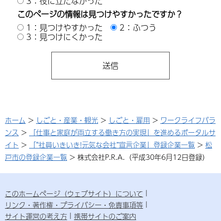
3：役に立たなかった
このページの情報は見つけやすかったですか？
1：見つけやすかった
2：ふつう
3：見つけにくかった
ホーム
>
しごと・産業・観光
>
しごと・雇用
>
ワークライフバラ
ンス
>
「仕事と家庭が両立する働き方の実現」を進めるポータルサ
イト
>
「“社員いきいき!元気な会社”宣言企業」登録企業一覧
>
松
戸市の登録企業一覧
> 株式会社P.R.A.（平成30年6月12日登録）
このホームページ（ウェブサイト）について
リンク・著作権・プライバシー・免責事項等
サイト運営の考え方
携帯サイトのご案内