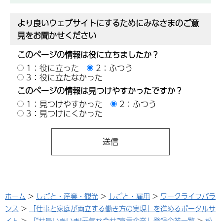
より良いウェブサイトにするためにみなさまのご意
見をお聞かせください
このページの情報は役に立ちましたか？
1：役に立った
2：ふつう
3：役に立たなかった
このページの情報は見つけやすかったですか？
1：見つけやすかった
2：ふつう
3：見つけにくかった
ホーム
>
しごと・産業・観光
>
しごと・雇用
>
ワークライフバラ
ンス
>
「仕事と家庭が両立する働き方の実現」を進めるポータルサ
イト
>
「“社員いきいき!元気な会社”宣言企業」登録企業一覧
>
松