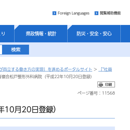
Foreign Languages
閲覧補助機能
くり
県政情報・統計
防災・安全・安心
が両立する働き方の実現」を進めるポータルサイト
>
「“社員
青嶺会松戸整形外科病院（平成22年10月20日登録）
ページ番号：11568
10月20日登録）