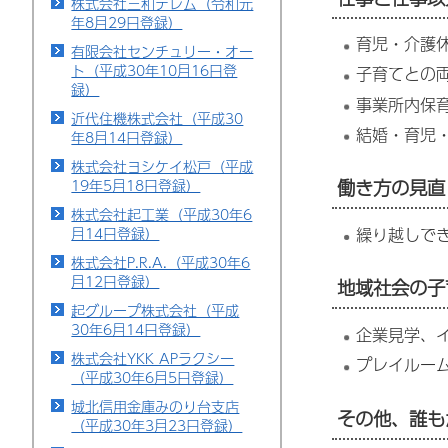
株式会社三和テレム（令和元
年8月29日登録）
育児・介護
有限会社センチュリー・オー
ト（平成30年10月16日登
子育てとの
録）
事業所内保
近代住機株式会社（平成30
結婚・育児
年8月14日登録）
株式会社ヨシケイ松戸（平成
働き方の見直
19年5月18日登録）
株式会社起工業（平成30年6
繰り越しで
月14日登録）
株式会社P.R.A.（平成30年6
月12日登録）
地域社会の子
起グループ株式会社（平成
30年6月14日登録）
企業見学、
株式会社YKK APラクシー
プレイルー
（平成30年6月5日登録）
城北信用金庫みのり台支店
その他、誰も
（平成30年3月23日登録）