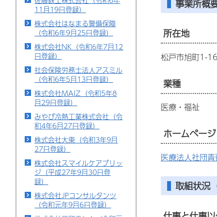
佐藤鉄工株式会社（令和6年
事業所概
11月19日登録）
株式会社はなまる警備保障
所在地
（令和6年9月25日登録）
株式会社NK（令和6年7月12
日登録）
松戸市旭町1-1
社会保険労務士法人アスミル
（令和6年5月13日登録）
業種
株式会社MAIZ（令和5年8
月29日登録）
医療・福祉
みやび冷熱工業株式会社（令
和4年6月27日登録）
ホームページ
株式会社大東（令和3年9月
27日登録）
医療法人社団青
株式会社スマイルケアブリッ
ジ（平成27年9月30日登
録）
取組状況（
株式会社JPコンサルタンツ
（令和元年9月6日登録）
仕事と仕事以