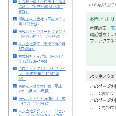
社会福祉法人松戸市社会福祉
65歳以上
協議会（平成30年3月30日
登録）
お問い合わせ
都機工株式会社（平成30年2
月21日登録）
所属課室：
商
株式会社松戸オートスタンド
電話番号：043
（平成29年11月7日登録）
ファックス番号：
株式会社宮田（平成29年9月
8日登録）
株式会社アイパル（平成17
年12月28日登録）
合同会社エクセレントブレイ
ン（平成29年2月28日登
より良いウェ
録）
医療法人社団大伸会（平成
このページの
28年6月30日登録）
1：役に立
株式会社アリガ製作所（平成
このページの
29年7月11日登録）
1：見つけ
株式会社スタッフエージェン
シー（平成29年7月11日登