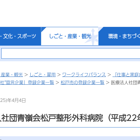
・文化・スポーツ
しごと・産業・観光
環境・まちづ
・産業・観光
>
しごと・雇用
>
ワークライフバランス
>
「仕事と家庭
会社”宣言企業」登録企業一覧
>
松戸市の登録企業一覧
> 医療法人社団
25)年4月4日
社団青嶺会松戸整形外科病院（平成22年