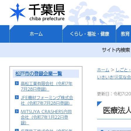
千葉県
ホーム
くらし・福祉・健康
教育
サイト内検索
ホーム
>
しごと
松戸市の登録企業一覧
いきいき!元気な
高松工業有限会社（令和7年
7月28日登録）
更新日：令和7(20
JFE機材フォーミング株式会
社（令和7年7月28日登録）
医療法人
MITSUYA CRASHERS合同
会社（令和7年1月22日登
録）