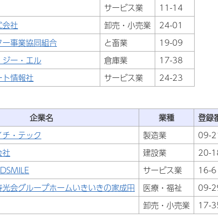
サービス業
11-14
式会社
卸売・小売業
24-01
ター事業協同組合
と畜業
19-09
・ジー・エル
倉庫業
17-38
ート情報社
サービス業
24-23
企業名
業種
登録
イチ・テック
製造業
09-2
会社
建設業
20-1
SMILE
サービス業
16-6
寿光会グループホームいきいきの家成田
医療・福祉
09-2
卸売・小売業
17-3