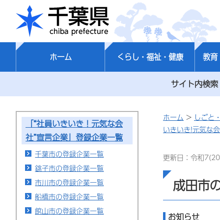
千葉県
ホーム
くらし・福祉・健康
教育
サイト内検索
ホーム
>
しごと
「“社員いきいき！元気な会
いきいき!元気な
社”宣言企業」登録企業一覧
千葉市の登録企業一覧
更新日：令和7(20
銚子市の登録企業一覧
成田市
市川市の登録企業一覧
船橋市の登録企業一覧
館山市の登録企業一覧
お知らせ