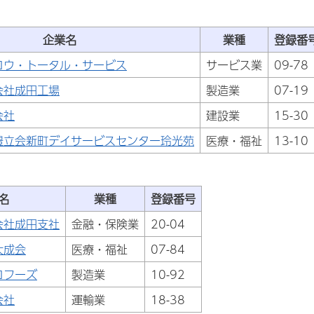
企業名
業種
登録番
コウ・トータル・サービス
サービス業
09-78
会社成田工場
製造業
07-19
会社
建設業
15-30
豊立会新町デイサービスセンター玲光苑
医療・福祉
13-10
名
業種
登録番号
会社成田支社
金融・保険業
20-04
大成会
医療・福祉
07-84
コフーズ
製造業
10-92
会社
運輸業
18-38