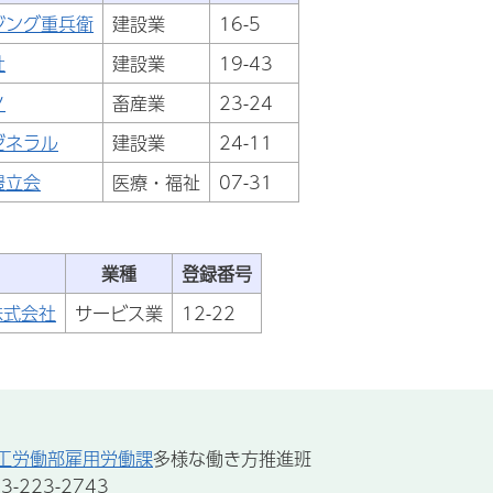
ジング重兵衛
建設業
16-5
社
建設業
19-43
ノ
畜産業
23-24
ゼネラル
建設業
24-11
豊立会
医療・福祉
07-31
業種
登録番号
N株式会社
サービス業
12-22
工労働部雇用労働課
多様な働き方推進班
-223-2743