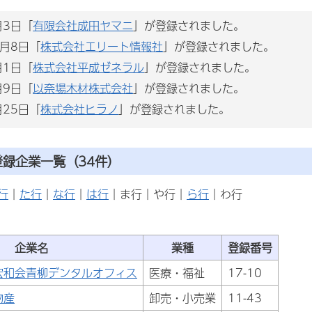
月3日「
有限会社成田ヤマニ
」が登録されました。
0月8日「
株式会社エリート情報社
」が登録されました。
月1日「
株式会社平成ゼネラル
」が登録されました。
月9日「
以奈場木材株式会社
」が登録されました。
月25日「
株式会社ヒラノ
」が登録されました。
録企業一覧（34件）
行
｜
た行
｜
な行
｜
は行
｜ま行｜や行｜
ら行
｜わ行
企業名
業種
登録番号
宏和会青柳デンタルオフィス
医療・福祉
17-10
物産
卸売・小売業
11-43