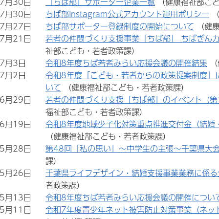
年7月30日
「ちば部」サポーター企業一覧
（健康福祉部こ
年7月30日
ちば部Instagram公式アカウント運用ポリシー
年7月27日
ちば部サポーター登録制度の開始について
（健
年7月21日
若者の仲間づくり支援事業「ちば部」 ちばぎん
祉部こども・若者政策課）
年7月3日
令和8年度ちば若者みらい応援会議の開催結果
（
年7月2日
令和8年度「こども・若者からの政策提案制度」
いて
（健康福祉部こども・若者政策課）
年6月29日
若者の仲間づくり支援「ちば部」のイベント（第
福祉部こども・若者政策課）
年6月19日
令和8年度地域少子化対策重点推進交付金（結婚
（健康福祉部こども・若者政策課）
年5月28日
第48回「私の思い」～中学生の主張～千葉県大会
課）
年5月26日
千葉県ライフデザイン・結婚支援事業業務に係る
者政策課）
年5月13日
令和8年度ちば若者みらい応援会議の開催について
年5月11日
令和7年度青少年ネット被害防止対策事業（ネッ