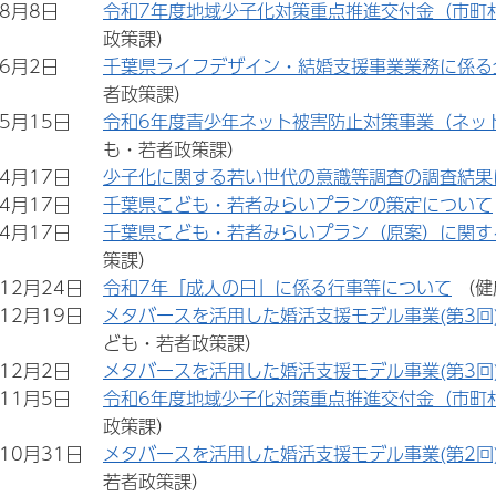
年8月8日
令和7年度地域少子化対策重点推進交付金（市町
政策課）
年6月2日
千葉県ライフデザイン・結婚支援事業業務に係る
者政策課）
年5月15日
令和6年度青少年ネット被害防止対策事業（ネッ
も・若者政策課）
年4月17日
少子化に関する若い世代の意識等調査の調査結果
年4月17日
千葉県こども・若者みらいプランの策定について
年4月17日
千葉県こども・若者みらいプラン（原案）に関す
策課）
年12月24日
令和7年「成人の日」に係る行事等について
（健
年12月19日
メタバースを活用した婚活支援モデル事業(第3回
ども・若者政策課）
年12月2日
メタバースを活用した婚活支援モデル事業(第3回
年11月5日
令和6年度地域少子化対策重点推進交付金（市町
政策課）
年10月31日
メタバースを活用した婚活支援モデル事業(第2回
若者政策課）