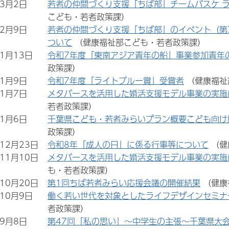
年3月2日
若者の仲間づくり支援「ちば部」チームバスケ 
こども・若者政策課）
年2月9日
若者の仲間づくり支援「ちば部」のイベント（第
ついて
（健康福祉部こども・若者政策課）
年1月13日
令和7年度「東南アジア青年の船」事業参加青年
政策課）
年1月9日
令和7年度「ライトブルー賞」受賞者
（健康福祉
年1月7日
メタバースを活用した婚活支援モデル事業の実施に
若者政策課）
年1月6日
千葉県こども・若者みらいプラン概要こども向け
政策課）
年12月23日
令和8年「成人の日」に係る行事等について
（健
年11月10日
メタバースを活用した婚活支援モデル事業の実施に
も・若者政策課）
年10月20日
第1回ちば若者みらい応援会議の開催結果
（健康
年10月9日
働く若い世代を対象としたライフデザインセミナー
者政策課）
年9月8日
第47回「私の思い」～中学生の主張～千葉県大