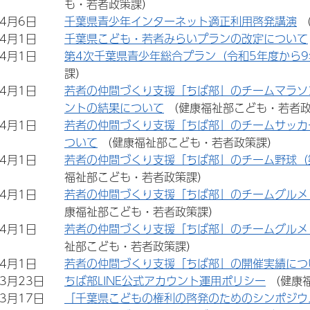
も・若者政策課）
年4月6日
千葉県青少年インターネット適正利用啓発講演
年4月1日
千葉県こども・若者みらいプランの改定について
年4月1日
第4次千葉県青少年総合プラン（令和5年度から
課）
年4月1日
若者の仲間づくり支援「ちば部」のチームマラソ
ントの結果について
（健康福祉部こども・若者
年4月1日
若者の仲間づくり支援「ちば部」のチームサッカ
ついて
（健康福祉部こども・若者政策課）
年4月1日
若者の仲間づくり支援「ちば部」のチーム野球（
福祉部こども・若者政策課）
年4月1日
若者の仲間づくり支援「ちば部」のチームグルメ
康福祉部こども・若者政策課）
年4月1日
若者の仲間づくり支援「ちば部」のチームグルメ
祉部こども・若者政策課）
年4月1日
若者の仲間づくり支援「ちば部」の開催実績につ
年3月23日
ちば部LINE公式アカウント運用ポリシー
（健康
年3月17日
「千葉県こどもの権利の啓発のためのシンポジウ