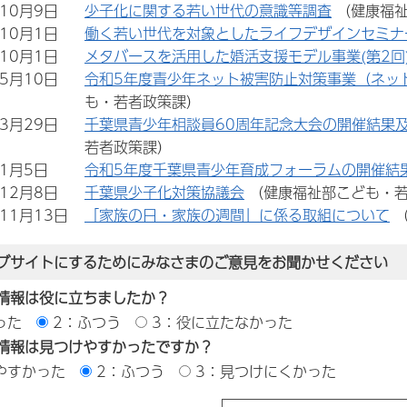
年10月9日
少子化に関する若い世代の意識等調査
（健康福
年10月1日
働く若い世代を対象としたライフデザインセミナ
年10月1日
メタバースを活用した婚活支援モデル事業(第2回
年5月10日
令和5年度青少年ネット被害防止対策事業（ネッ
も・若者政策課）
年3月29日
千葉県青少年相談員60周年記念大会の開催結果
若者政策課）
年1月5日
令和5年度千葉県青少年育成フォーラムの開催結
年12月8日
千葉県少子化対策協議会
（健康福祉部こども・
年11月13日
「家族の日・家族の週間」に係る取組について
ブサイトにするためにみなさまのご意見をお聞かせください
情報は役に立ちましたか？
った
2：ふつう
3：役に立たなかった
情報は見つけやすかったですか？
やすかった
2：ふつう
3：見つけにくかった