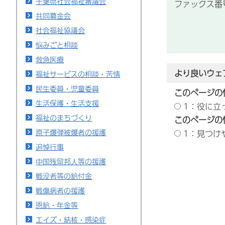
千葉県社会福祉審議会
ファックス番号：
共同募金会
社会福祉協議会
悩みごと相談
救急医療
より良いウェ
福祉サービスの相談・苦情
民生委員・児童委員
このページの
生活保護・生活支援
1：役に立
福祉のまちづくり
このページの
原子爆弾被爆者の援護
1：見つけ
追悼行事
中国残留邦人等の援護
戦没者等の給付金
戦傷病者の援護
恩給・年金等
エイズ・結核・感染症