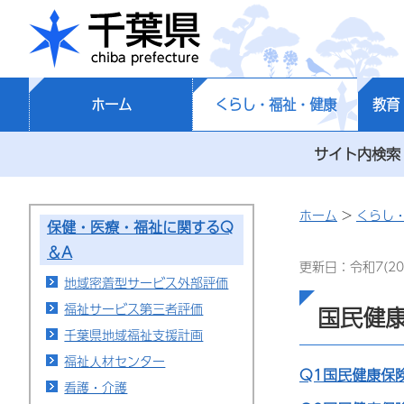
千葉県
ホーム
くらし・福祉・健康
教育
サイト内検索
ホーム
>
くらし
保健・医療・福祉に関するQ
＆A
更新日：令和7(20
地域密着型サービス外部評価
福祉サービス第三者評価
国民健
千葉県地域福祉支援計画
福祉人材センター
Q1国民健康保
看護・介護