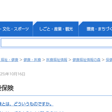
・文化・スポーツ
しごと・産業・観光
環境・まちづ
・福祉・健康
>
健康・医療
>
医療福祉情報
>
健康福祉情報の森
>
保
25)年10月16日
康保険
険とは、どういうものですか。