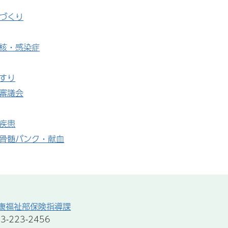
づくり
核・感染症
すり
審議会
疾患
骨髄バンク・献血
康福祉部保険指導課
-223-2456