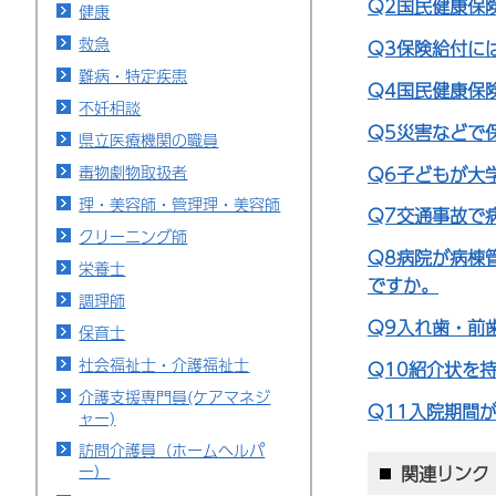
Q2国民健康保
健康
救急
Q3保険給付に
難病・特定疾患
Q4国民健康保
不妊相談
Q5災害などで
県立医療機関の職員
毒物劇物取扱者
Q6子どもが大
理・美容師・管理理・美容師
Q7交通事故で
クリーニング師
Q8病院が病棟
栄養士
ですか。
調理師
Q9入れ歯・前
保育士
社会福祉士・介護福祉士
Q10紹介状を
介護支援専門員(ケアマネジ
Q11入院期間
ャー)
訪問介護員（ホームヘルパ
ー）
関連リンク