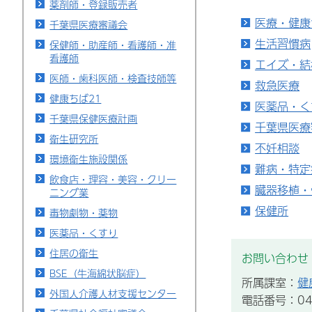
薬剤師・登録販売者
医療・健康
千葉県医療審議会
生活習慣病
保健師・助産師・看護師・准
看護師
エイズ・結
医師・歯科医師・検査技師等
救急医療
健康ちば21
医薬品・く
千葉県保健医療計画
千葉県医療
衛生研究所
不妊相談
環境衛生施設関係
難病・特定
飲食店・理容・美容・クリー
臓器移植・
ニング業
保健所
毒物劇物・薬物
医薬品・くすり
住居の衛生
お問い合わせ
BSE（牛海綿状脳症）
所属課室：
健
外国人介護人材支援センター
電話番号：043