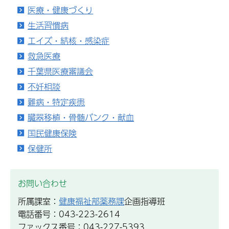
医療・健康づくり
生活習慣病
エイズ・結核・感染症
救急医療
千葉県医療審議会
不妊相談
難病・特定疾患
臓器移植・骨髄バンク・献血
国民健康保険
保健所
お問い合わせ
所属課室：
健康福祉部薬務課
企画指導班
電話番号：043-223-2614
ファックス番号：043-227-5393